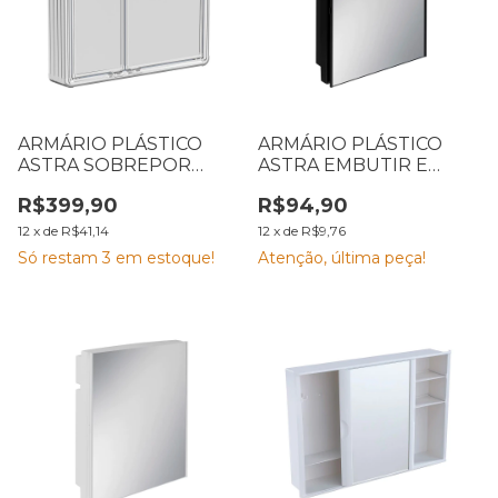
ARMÁRIO PLÁSTICO
ARMÁRIO PLÁSTICO
ASTRA SOBREPOR
ASTRA EMBUTIR E
ALUMÍNIO 54 X 11,3 X 45
SOBREPOR 30 X 9,4 X
R$399,90
R$94,90
CM LBP 16/S
35 CM PVC PRETO A41-
PR1
12
x
de
R$41,14
12
x
de
R$9,76
Só restam
3
em estoque!
Atenção, última peça!