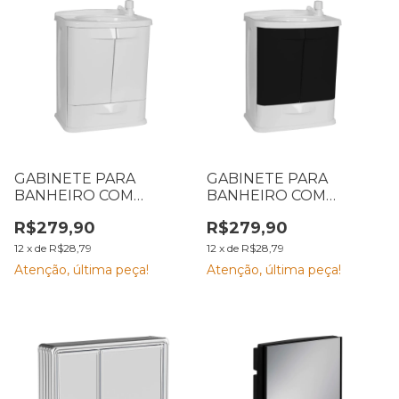
GABINETE PARA
GABINETE PARA
BANHEIRO COM
BANHEIRO COM
LAVATÓRIO ASTRA 45 X
LAVATÓRIO ASTRA 45 X
R$279,90
R$279,90
32 X 58 CM, PVC
32 X 58 CM PVC PRETO
BRANCO
12
x
de
R$28,79
12
x
de
R$28,79
Atenção, última peça!
Atenção, última peça!