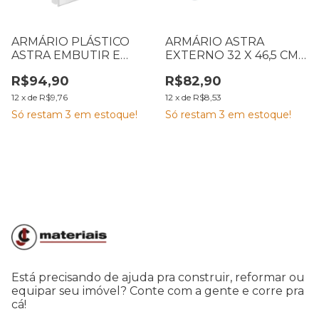
ARMÁRIO PLÁSTICO
ARMÁRIO ASTRA
ASTRA EMBUTIR E
EXTERNO 32 X 46,5 CM
SOBREPOR 30 X 9,4 X
BRANCO A23-BR1
R$94,90
R$82,90
35 CM PVC BRANCO A41-
BR1
12
x
de
R$9,76
12
x
de
R$8,53
Só restam
3
em estoque!
Só restam
3
em estoque!
Está precisando de ajuda pra construir, reformar ou
equipar seu imóvel? Conte com a gente e corre pra
cá!