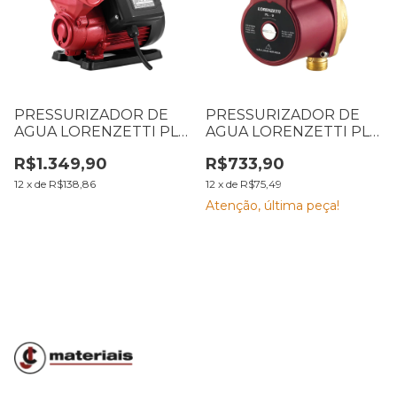
PRESSURIZADOR DE
PRESSURIZADOR DE
AGUA LORENZETTI PL
AGUA LORENZETTI PL9
400P AUTOMÁTICO
9 MCA 220V 7541014
R$1.349,90
R$733,90
1/2CV 370W BIVOLT
7541022
12
x
de
R$138,86
12
x
de
R$75,49
Atenção, última peça!