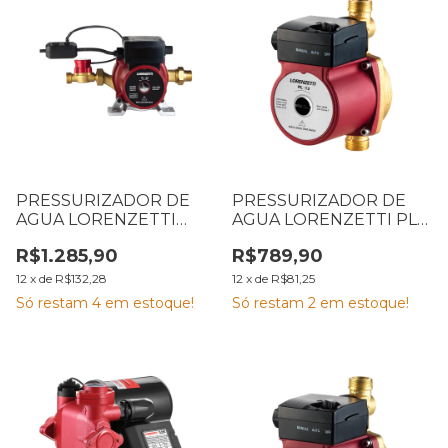
PRESSURIZADOR DE
PRESSURIZADOR DE
AGUA LORENZETTI
AGUA LORENZETTI PL12
PL20 20 MCA 220V
12 MCA 220V 7541021
R$1.285,90
R$789,90
7541017
12
x
de
R$132,28
12
x
de
R$81,25
Só restam
4
em estoque!
Só restam
2
em estoque!