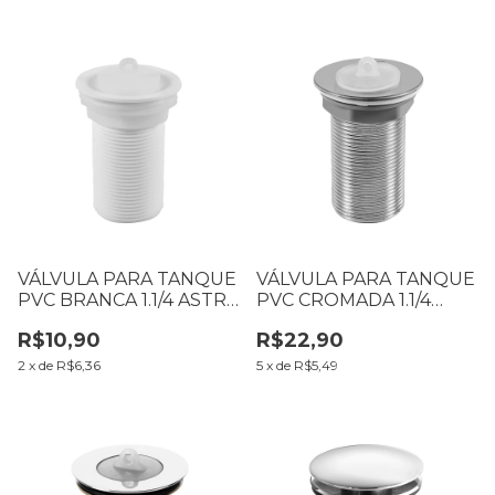
VÁLVULA PARA TANQUE
VÁLVULA PARA TANQUE
PVC BRANCA 1.1/4 ASTRA
PVC CROMADA 1.1/4
VT3
ASTRA VT4
R$10,90
R$22,90
2
x
de
R$6,36
5
x
de
R$5,49