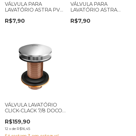
VÁLVULA PARA
VÁLVULA PARA
LAVATÓRIO ASTRA PVC
LAVATÓRIO ASTRA
PRETA (S/LADRÃO) 7/8
BRANCA SEM LADRAO
R$7,90
R$7,90
VL7/S
VL3/S
VÁLVULA LAVATÓRIO
CLICK-CLACK 7/8 DOCOL
CROMADA
R$159,90
12
x
de
R$16,45