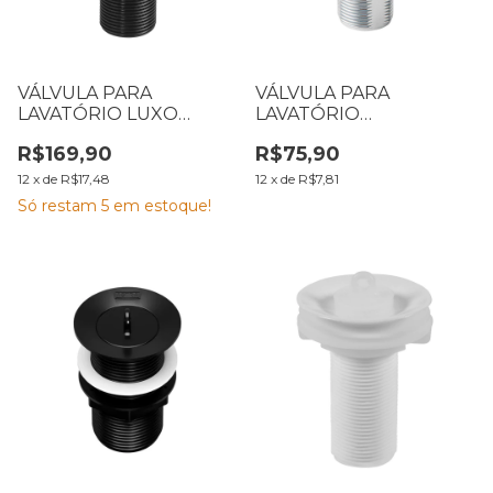
VÁLVULA PARA
VÁLVULA PARA
LAVATÓRIO LUXO
LAVATÓRIO
LORENZETTI BLACK 1616
LORENZETTI 1602 C20
R$169,90
R$75,90
B20 7048558
7050188
12
x
de
R$17,48
12
x
de
R$7,81
Só restam
5
em estoque!