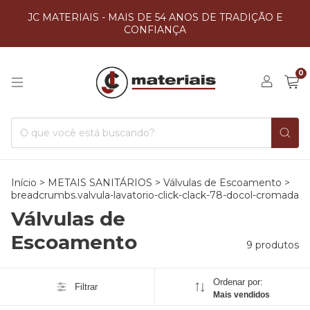
JC MATERIAIS - MAIS DE 54 ANOS DE TRADIÇÃO E
CONFIANÇA
0
Início
>
METAIS SANITÁRIOS
>
Válvulas de Escoamento
>
breadcrumbs.valvula-lavatorio-click-clack-78-docol-cromada
Válvulas de
Escoamento
9 produtos
Ordenar por:
Filtrar
Mais vendidos