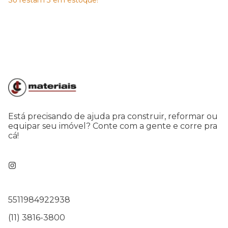
Só restam
3
em estoque!
Está precisando de ajuda pra construir, reformar ou
equipar seu imóvel? Conte com a gente e corre pra
cá!
5511984922938
(11) 3816-3800