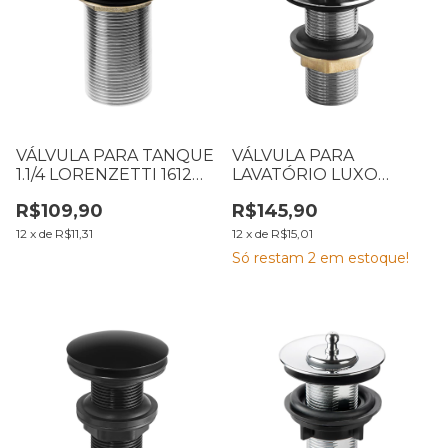
VÁLVULA PARA TANQUE
VÁLVULA PARA
1.1/4 LORENZETTI 1612
LAVATÓRIO LUXO
C20 7050191
LORENZETTI CROMADA
R$109,90
R$145,90
1616 C20 7048475
12
x
de
R$11,31
12
x
de
R$15,01
Só restam
2
em estoque!