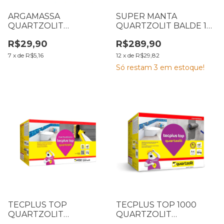
ARGAMASSA
SUPER MANTA
QUARTZOLIT
QUARTZOLIT BALDE 12
PORCELANATO
KG BRANCA
R$29,90
R$289,90
PISO/PISO CINZA
EXTERNA 20 KG
7
x
de
R$5,16
12
x
de
R$29,82
Só restam
3
em estoque!
TECPLUS TOP
TECPLUS TOP 1000
QUARTZOLIT
QUARTZOLIT
CONJUNTO 4 KG
CONJUNTO 18 KG