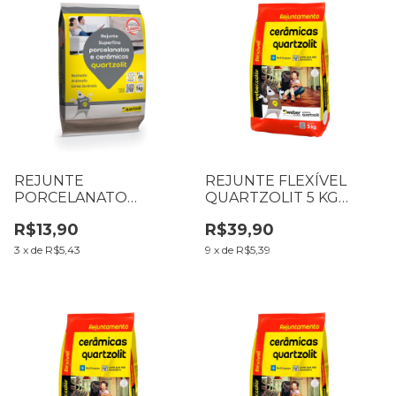
REJUNTE
REJUNTE FLEXÍVEL
PORCELANATO
QUARTZOLIT 5 KG
QUARTZOLIT 1 KG BEGE
PRETO GRAFITE
R$13,90
R$39,90
3
x
de
R$5,43
9
x
de
R$5,39