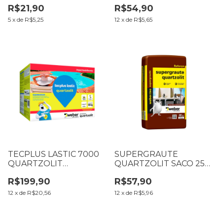
R$21,90
R$54,90
5
x
de
R$5,25
12
x
de
R$5,65
TECPLUS LASTIC 7000
SUPERGRAUTE
QUARTZOLIT
QUARTZOLIT SACO 25
CONJUNTO 18 KG
KG (50 MPA)
R$199,90
R$57,90
12
x
de
R$20,56
12
x
de
R$5,96