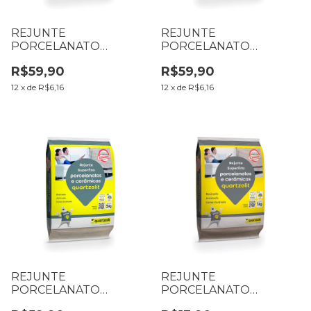
REJUNTE
REJUNTE
PORCELANATO
PORCELANATO
QUARTZOLIT 5 KG
QUARTZOLIT 5 KG
R$59,90
R$59,90
CINZA ARTICO
BRANCO
12
x
de
R$6,16
12
x
de
R$6,16
REJUNTE
REJUNTE
PORCELANATO
PORCELANATO
QUARTZOLIT 5 KG
QUARTZOLIT 1 KG