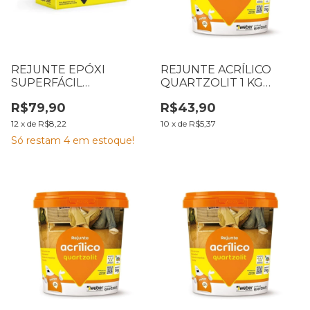
REJUNTE EPÓXI
REJUNTE ACRÍLICO
SUPERFÁCIL
QUARTZOLIT 1 KG
QUARTZOLIT 1 KG BEGE
PLATINA
R$79,90
R$43,90
12
x
de
R$8,22
10
x
de
R$5,37
Só restam
4
em estoque!