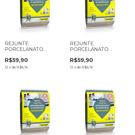
REJUNTE
REJUNTE
PORCELANATO
PORCELANATO
QUARTZOLIT 5 KG
QUARTZOLIT 5 KG
R$59,90
R$59,90
PRETO GRAFITE
CINZA PLATINA
12
x
de
R$6,16
12
x
de
R$6,16