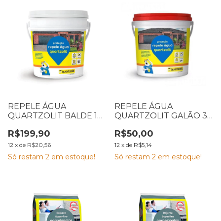
REPELE ÁGUA
REPELE ÁGUA
QUARTZOLIT BALDE 18
QUARTZOLIT GALÃO 3,6
L
L
R$199,90
R$50,00
12
x
de
R$20,56
12
x
de
R$5,14
Só restam
2
em estoque!
Só restam
2
em estoque!