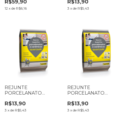
R$59,90
R$13,90
BEGE
PRETO ONIX
12
x
de
R$6,16
3
x
de
R$5,43
REJUNTE
REJUNTE
PORCELANATO
PORCELANATO
QUARTZOLIT 1 KG
QUARTZOLIT 1 KG
R$13,90
R$13,90
CINZA PLATINA
BRANCO
3
x
de
R$5,43
3
x
de
R$5,43