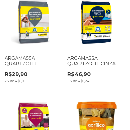
ARGAMASSA
ARGAMASSA
QUARTZOLIT
QUARTZOLIT CINZA
PORCELANATO
AC3 FLEXÍVEL 20 KG
R$29,90
R$46,90
PISO/PISO CINZA
INTERNA 20 KG
7
x
de
R$5,16
11
x
de
R$5,24