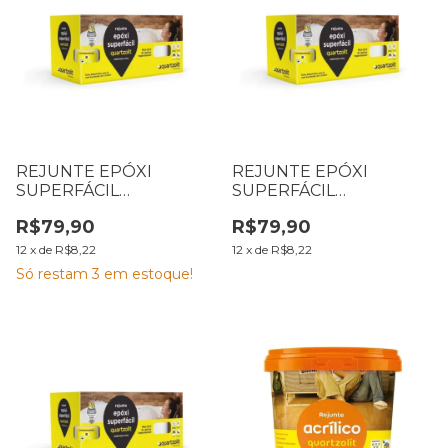
REJUNTE EPÓXI
REJUNTE EPÓXI
SUPERFÁCIL
SUPERFÁCIL
QUARTZOLIT 1 KG
QUARTZOLIT 1 KG
R$79,90
R$79,90
CINZA ARTICO
BRANCO
12
x
de
R$8,22
12
x
de
R$8,22
Só restam
3
em estoque!