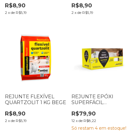
CAIRO
BRANCO
R$8,90
R$8,90
2
x
de
R$5,19
2
x
de
R$5,19
REJUNTE FLEXÍVEL
REJUNTE EPÓXI
QUARTZOLIT 1 KG BEGE
SUPERFÁCIL
QUARTZOLIT 1 KG
R$8,90
R$79,90
PRETO GRAFITE
2
x
de
R$5,19
12
x
de
R$8,22
Só restam
4
em estoque!