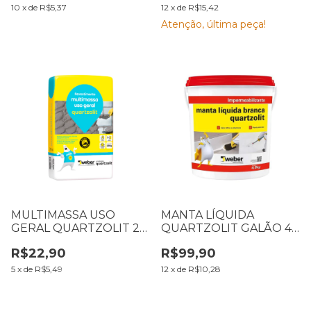
10
x
de
R$5,37
12
x
de
R$15,42
Atenção, última peça!
MULTIMASSA USO
MANTA LÍQUIDA
GERAL QUARTZOLIT 20
QUARTZOLIT GALÃO 4,5
KG (MASSA PRONTA)
KG BRANCA
R$22,90
R$99,90
5
x
de
R$5,49
12
x
de
R$10,28