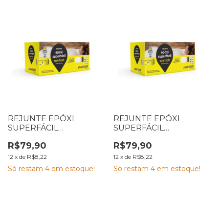
REJUNTE EPÓXI
REJUNTE EPÓXI
SUPERFÁCIL
SUPERFÁCIL
QUARTZOLIT 1 KG
QUARTZOLIT 1 KG
R$79,90
R$79,90
CORDA
CINZA PLATINA
12
x
de
R$8,22
12
x
de
R$8,22
Só restam
4
em estoque!
Só restam
4
em estoque!