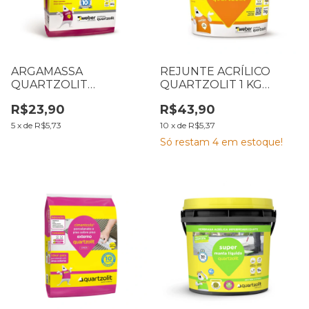
ARGAMASSA
REJUNTE ACRÍLICO
QUARTZOLIT
QUARTZOLIT 1 KG
PORCELANATO CINZA
PRETO GRAFITE
R$23,90
R$43,90
INTERNA 20 KG
5
x
de
R$5,73
10
x
de
R$5,37
Só restam
4
em estoque!