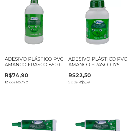
ADESIVO PLÁSTICO PVC
ADESIVO PLÁSTICO PVC
AMANCO FRASCO 850 G
AMANCO FRASCO 175 G
COM PINCEL
R$74,90
R$22,50
12
x
de
R$7,70
5
x
de
R$5,39