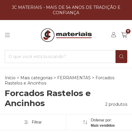
JC MATERIAIS - MAIS DE 54 ANOS DE TRADIÇÃO E
CONFIANÇA
0
Início
>
Mais categorias
>
FERRAMENTAS
>
Forcados
Rastelos e Ancinhos
Forcados Rastelos e
Ancinhos
2 produtos
Ordenar por:
Filtrar
Mais vendidos