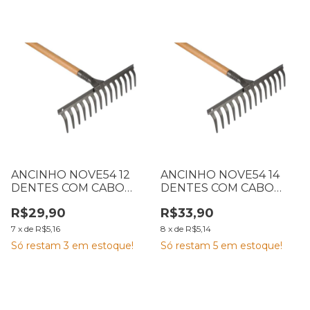
ANCINHO NOVE54 12
ANCINHO NOVE54 14
DENTES COM CABO
DENTES COM CABO
3112012120
3112014120
R$29,90
R$33,90
7
x
de
R$5,16
8
x
de
R$5,14
Só restam
3
em estoque!
Só restam
5
em estoque!