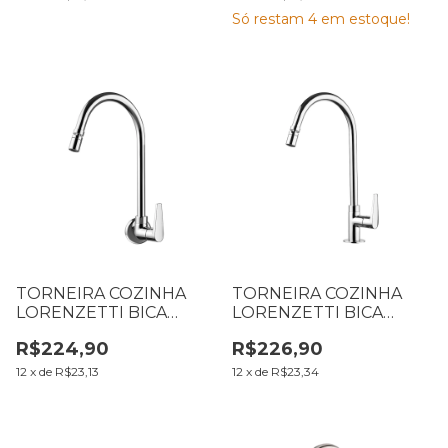
Só restam
4
em estoque!
TORNEIRA COZINHA
TORNEIRA COZINHA
LORENZETTI BICA
LORENZETTI BICA
MÓVEL PAREDE
MÓVEL MESA 1167 C32
R$224,90
R$226,90
LORENZETTI 1168 C32
JOY 7011206
JOY 7011208
12
x
de
R$23,13
12
x
de
R$23,34