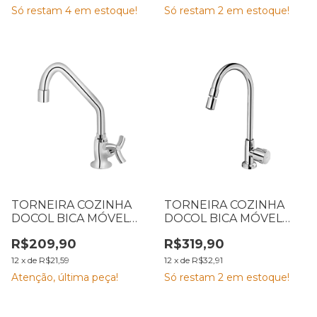
Só restam
4
em estoque!
Só restam
2
em estoque!
TORNEIRA COZINHA
TORNEIRA COZINHA
DOCOL BICA MÓVEL
DOCOL BICA MÓVEL
MESA PRIMOR
MESA NOVA RIVA
R$209,90
R$319,90
CROMADA
CROMADA
12
x
de
R$21,59
12
x
de
R$32,91
Atenção, última peça!
Só restam
2
em estoque!