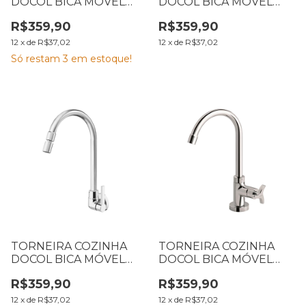
DOCOL BICA MÓVEL
DOCOL BICA MÓVEL
PAREDE GALIFLEX
PAREDE GALIFLEX
R$359,90
R$359,90
CROMADA CINZA
CROMADA BLACK
12
x
de
R$37,02
12
x
de
R$37,02
Só restam
3
em estoque!
TORNEIRA COZINHA
TORNEIRA COZINHA
DOCOL BICA MÓVEL
DOCOL BICA MÓVEL
PAREDE GALI
MESA TRIO CROMADA
R$359,90
R$359,90
CROMADA
12
x
de
R$37,02
12
x
de
R$37,02