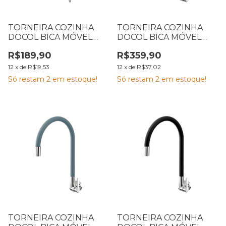
TORNEIRA COZINHA
TORNEIRA COZINHA
DOCOL BICA MÓVEL
DOCOL BICA MÓVEL
PAREDE NOVA
PAREDE GALIFLEX
R$189,90
R$359,90
PERTUTTI CROMADA
CROMADA RED
12
x
de
R$19,53
12
x
de
R$37,02
Só restam
2
em estoque!
Só restam
2
em estoque!
TORNEIRA COZINHA
TORNEIRA COZINHA