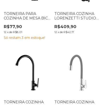
TORNEIRA PARA
TORNEIRA COZINHA
COZINHA DE MESA BICA
LORENZETTI STUDIO
MÓVEL FLATT 1167 F71
BLACK PAREDE 1168 B37
R$77,90
R$409,90
PRETO FOSCO
7048648
LORENZETTI
12
x
de
R$8,01
12
x
de
R$42,17
Só restam
3
em estoque!
TORNEIRA COZINHA
TORNEIRA COZINHA