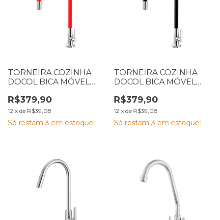
TORNEIRA COZINHA
TORNEIRA COZINHA
DOCOL BICA MÓVEL
DOCOL BICA MÓVEL
MESA GALIFLEX
MESA GALIFLEX
R$379,90
R$379,90
CROMADA RED
CROMADA BLACK
12
x
de
R$39,08
12
x
de
R$39,08
Só restam
3
em estoque!
Só restam
3
em estoque!