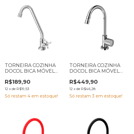
TORNEIRA COZINHA
TORNEIRA COZINHA
DOCOL BICA MÓVEL
DOCOL BICA MÓVEL
MESA NOVA PERTUTTI
MESA NOVA ITAPEMA
R$189,90
R$449,90
CROMADA
BELLA CROMADA
12
x
de
R$19,53
12
x
de
R$46,28
Só restam
4
em estoque!
Só restam
3
em estoque!