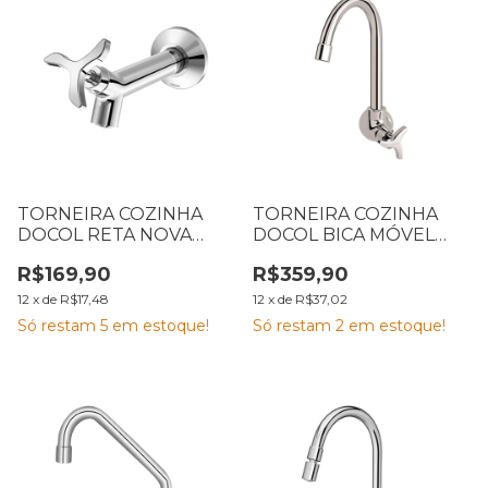
TORNEIRA COZINHA
TORNEIRA COZINHA
DOCOL RETA NOVA
DOCOL BICA MÓVEL
PERTUTTI CROMADA
PAREDE TRIO
R$169,90
R$359,90
CROMADA
12
x
de
R$17,48
12
x
de
R$37,02
Só restam
5
em estoque!
Só restam
2
em estoque!