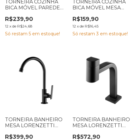
TORNEIRA COZINHA
TORNEIRA COZINHA
BICA MÓVEL PAREDE
BICA MÓVEL MESA
LORENZETTI 1168 C-29
LORENZETTI 1167 C-30
R$239,90
R$159,90
ONE 7011183
WAY 7011200
12
x
de
R$24,68
12
x
de
R$16,45
Só restam
5
em estoque!
Só restam
3
em estoque!
TORNEIRA BANHEIRO
TORNEIRA BANHEIRO
MESA LORENZETTI
MESA LORENZETTI
STUDIO BLACK 1195 B37
CODE BLACK 1194 B55
R$399,90
R$572,90
7048650
7048573