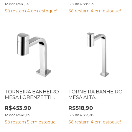
12
x
de
R$41,14
12
x
de
R$58,93
Só restam
4
em estoque!
Só restam
4
em estoque!
TORNEIRA BANHEIRO
TORNEIRA BANHEIRO
MESA LORENZETTI
MESA ALTA
CHROME 1194 C55
LORENZETTI CHROME
R$453,90
R$518,90
7048562
1195 C55 7048564
12
x
de
R$46,69
12
x
de
R$53,38
Só restam
5
em estoque!
Só restam
4
em estoque!