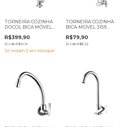
TORNEIRA COZINHA
TORNEIRA COZINHA
DOCOL BICA MÓVEL
BICA-MOVEL 3159
MESA GALI CROMADA
REALCE FORUSI
R$399,90
R$79,90
911.1208.18
12
x
de
R$41,14
12
x
de
R$8,22
Só restam
2
em estoque!