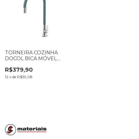
TORNEIRA COZINHA
DOCOL BICA MÓVEL
MESA GALIFLEX
R$379,90
CROMADA CINZA
12
x
de
R$39,08