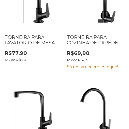
TORNEIRA PARA
TORNEIRA PARA
LAVATÓRIO DE MESA
COZINHA DE PAREDE
BICA ALTA FLATT 1195
BICA MÓVEL FLATT 1167
R$77,90
R$69,90
F71 PRETO FOSCO
F71 PRETO FOSCO
LORENZETTI
LORENZETTI
12
x
de
R$8,01
12
x
de
R$7,19
Só restam
4
em estoque!