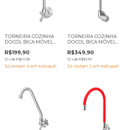
TORNEIRA COZINHA
TORNEIRA COZINHA
DOCOL BICA MÓVEL
DOCOL BICA MÓVEL
PAREDE PRIMOR
PAREDE NOVA RIVA
R$199,90
R$349,90
CROMADA
CROMADA
12
x
de
R$20,56
12
x
de
R$35,99
Só restam
4
em estoque!
Só restam
2
em estoque!