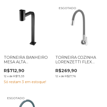
ESGOTADO
TORNEIRA BANHEIRO
TORNEIRA COZINHA
MESA ALTA
LORENZETTI FLEX
LORENZETTI BLACK
GRAY PAREDE 1178 G27
R$712,90
R$269,90
1195 B55 7048575
7011213
12
x
de
R$73,33
12
x
de
R$27,76
Só restam
3
em estoque!
ESGOTADO