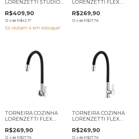
LORENZETTI STUDIO
LORENZETTI FLEX
BLACK MESA 1167 B37
GRAY MESA
R$409,90
R$269,90
7048646
LORENZETTI 1177 G27
7011211
12
x
de
R$42,17
12
x
de
R$27,76
Só restam
4
em estoque!
TORNEIRA COZINHA
TORNEIRA COZINHA
LORENZETTI FLEX
LORENZETTI FLEX
BLACK PAREDE 1178 B27
BLACK MESA 1177 B27
R$269,90
R$269,90
7048533
7048531
12
x
de
R$27,76
12
x
de
R$27,76