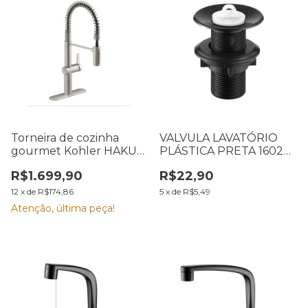
Torneira de cozinha
VALVULA LAVATÓRIO
gourmet Kohler HAKU
PLÁSTICA PRETA 1602
em aço inox
F20 LORENZETTI
R$1.699,90
R$22,90
7153002
12
x
de
R$174,86
5
x
de
R$5,49
Atenção, última peça!