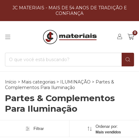
JC MATERIAIS - MAIS DE 54 ANOS DE TRADIÇÃO E
CONFIANÇA
0
Início
>
Mais categorias
>
ILUMINAÇÃO
>
Partes &
Complementos Para Iluminação
Partes & Complementos
Para Iluminação
Ordenar por:
Filtrar
Mais vendidos