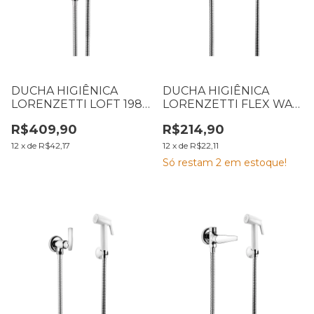
DUCHA HIGIÊNICA
DUCHA HIGIÊNICA
LORENZETTI LOFT 1984
LORENZETTI FLEX WAY
C82 1,20M 7040127
1984 C30 1,20M 7040121
R$409,90
R$214,90
12
x
de
R$42,17
12
x
de
R$22,11
Só restam
2
em estoque!