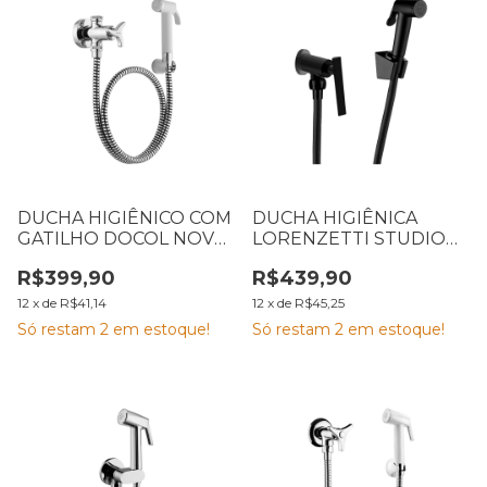
DUCHA HIGIÊNICO COM
DUCHA HIGIÊNICA
GATILHO DOCOL NOVA
LORENZETTI STUDIO
TRIO CROMADA
1984 B27 1,20M 7048652
R$399,90
R$439,90
12
x
de
R$41,14
12
x
de
R$45,25
Só restam
2
em estoque!
Só restam
2
em estoque!