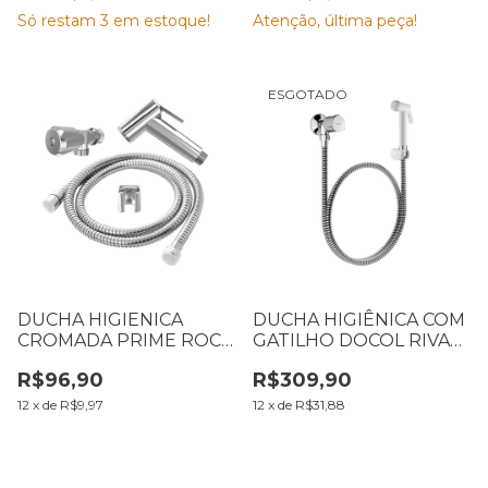
Só restam
3
em estoque!
Atenção, última peça!
ESGOTADO
DUCHA HIGIENICA
DUCHA HIGIÊNICA COM
CROMADA PRIME ROCO
GATILHO DOCOL RIVA
3017
CROMADA
R$96,90
R$309,90
12
x
de
R$9,97
12
x
de
R$31,88