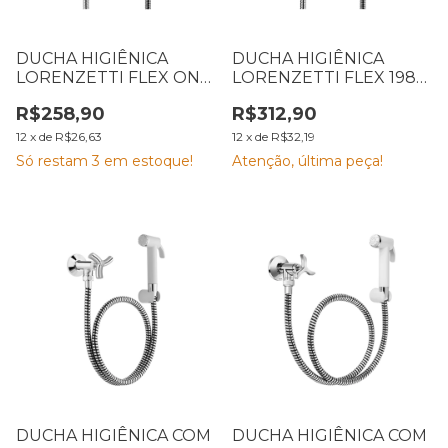
DUCHA HIGIÊNICA
DUCHA HIGIÊNICA
LORENZETTI FLEX ONE
LORENZETTI FLEX 1984
1984 C29 1,20M 7040103
C32 1,20M 7040125
R$258,90
R$312,90
12
x
de
R$26,63
12
x
de
R$32,19
Só restam
3
em estoque!
Atenção, última peça!
DUCHA HIGIÊNICA COM
DUCHA HIGIÊNICA COM