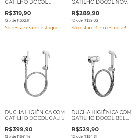
GATILHO DOCOL
GATILHO DOCOL NOVA
PRIMOR CROMADA
PERTUTTI CROMADA
R$319,90
R$289,90
12
x
de
R$32,91
12
x
de
R$29,82
Só restam
3
em estoque!
Só restam
3
em estoque!
DUCHA HIGIÊNICA COM
DUCHA HIGIÊNICA COM
GATILHO DOCOL GALI
GATILHO DOCOL BELLA
CROMADA
CROMADA
R$399,90
R$529,90
12
x
de
R$41,14
12
x
de
R$54,51