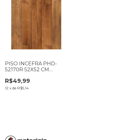
PISO INCEFRA PHD-
52170R 52X52 CM
CX1,93M2 LI (003.25.12)
R$49,99
12
x
de
R$5,14