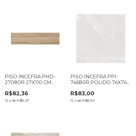
PISO INCEFRA PHD-
PISO INCEFRA PPI-
27080R 27X110 CM
74680R POLIDO 74X74
CX2,36M2 (001.25.11)
CM CX2,19M2 LP
R$82,36
R$83,00
(002.26.11)
12
x
de
R$8,47
12
x
de
R$8,54