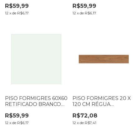
CX2,23M2 (B17 T077
LD CX2,23M2
R$59,99
R$59,99
L077)
12
x
de
R$6,17
12
x
de
R$6,17
PISO FORMIGRES 60X60
PISO FORMIGRES 20 X
RETIFICADO BRANCO
120 CM RÉGUA
ACETINADO CX2,15M2
PIEMONT LD CX1,68M2
R$59,99
R$72,08
12
x
de
R$6,17
12
x
de
R$7,41