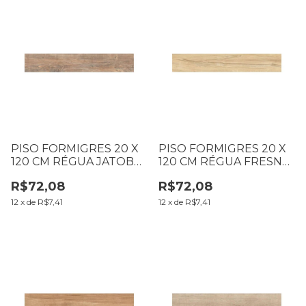
PISO FORMIGRES 20 X
PISO FORMIGRES 20 X
120 CM RÉGUA JATOBÁ
120 CM RÉGUA FRESNO
LD CX1,68M2 (B01 T055
CL LD CX1,68M2
R$72,08
R$72,08
L055)
12
x
de
R$7,41
12
x
de
R$7,41