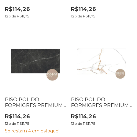
60X120 GRAN
60X120 GRAN
R$114,26
R$114,26
STATUÁRIO CX2,16M2
SOBERANO GRAY
CX2,16M2
12
x
de
R$11,75
12
x
de
R$11,75
PISO POLIDO
PISO POLIDO
FORMIGRES PREMIUM
FORMIGRES PREMIUM
60X120 GRAN
60X120 GRAN MARMI
R$114,26
R$114,26
SOBERANO BLACK
DELUX CX2,16M2 (B01
CX2,16M2 (B01 T038)
T067 L067)
12
x
de
R$11,75
12
x
de
R$11,75
Só restam
4
em estoque!