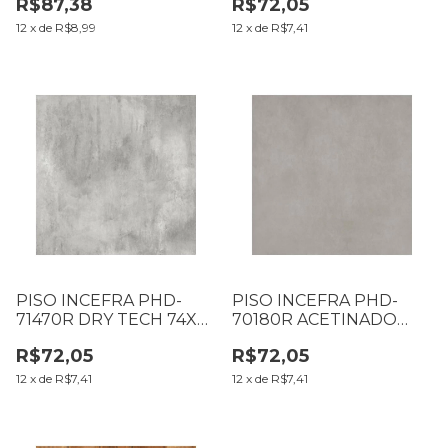
R$87,38
R$72,05
004.26.10
(011.25.12)
12
x
de
R$8,99
12
x
de
R$7,41
PISO INCEFRA PHD-
PISO INCEFRA PHD-
71470R DRY TECH 74X74
70180R ACETINADO
CM CX2,19M2 LD
74X74 CM CX2,19M2 LILC
R$72,05
R$72,05
(014.25.10)
(036.25.10)
12
x
de
R$7,41
12
x
de
R$7,41