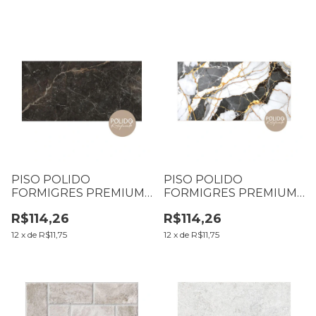
PISO POLIDO
PISO POLIDO
FORMIGRES PREMIUM
FORMIGRES PREMIUM
60X120 GRAN
60X120 GRAN CROMO
R$114,26
R$114,26
IMPERIUM DARK
CX2,16M2 (B01 T001 L01)
CX2,16M2 (B01 T044)
12
x
de
R$11,75
12
x
de
R$11,75