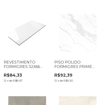
REVESTIMENTO
PISO POLIDO
FORMIGRES 32X66
FORMIGRES PRIME
RETIFICADO BRANCO
81X81 PLACE BR
R$84,33
R$92,39
POLIDO CX1,69M2 (B01
CX1,97M2 (B1 T42 L42)
T049 L049)
12
x
de
R$8,67
12
x
de
R$9,50