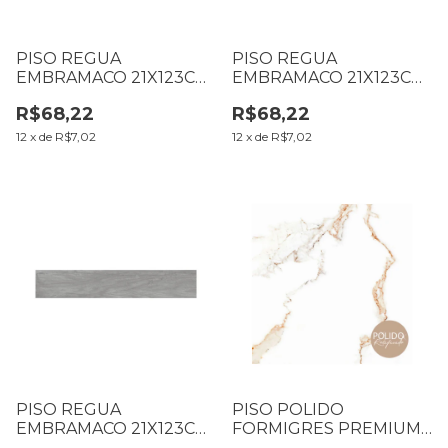
PISO REGUA
PISO REGUA
EMBRAMACO 21X123CM
EMBRAMACO 21X123CM
BOSCO SUPRA RT11020
ANTIQUA MATE SUPRA
R$68,22
R$68,22
CX1,80M2 (B6 T69
RT11007 CX1,80M2 (B6
L0023)
T71 L0041)
12
x
de
R$7,02
12
x
de
R$7,02
PISO REGUA
PISO POLIDO
EMBRAMACO 21X123CM
FORMIGRES PREMIUM
AMAZONIA FUME OUT
66X66 MARMI DELUX