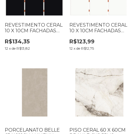
REVESTIMENTO CERAL
REVESTIMENTO CERAL
10 X 10CM FACHADAS
10 X 10CM FACHADAS
187046 PRETO BRILHO
187045 BRANCO
R$134,35
R$123,99
CX2,07M2 (BIT 3 TON 70
BRILHO CX2,07M2 (BIT
LOT 70)
3 TON 73 LOT 73)
12
x
de
R$13,82
12
x
de
R$12,75
PORCELANATO BELLE
PISO CERAL 60 X 60CM