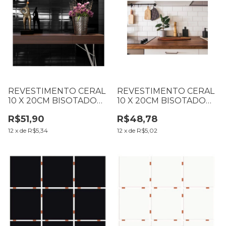
REVESTIMENTO CERAL
REVESTIMENTO CERAL
10 X 20CM BISOTADO
10 X 20CM BISOTADO
PRETO BRILHANTE
BRANCO BRILHANTE
R$51,90
R$48,78
CX1,04 M2 (BIT 2 TON 94
CX1,04 M2
LOT 94)
12
x
de
R$5,34
12
x
de
R$5,02