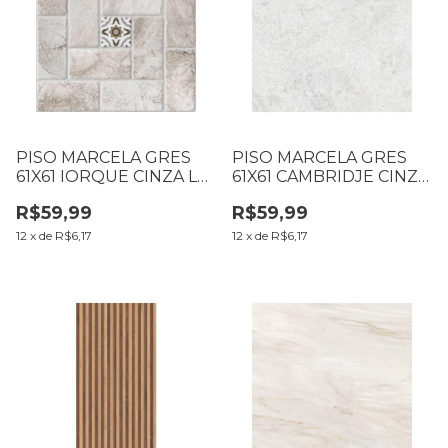
PISO MARCELA GRES
PISO MARCELA GRES
61X61 IORQUE CINZA LD
61X61 CAMBRIDJE CINZA
CX2,23M2 (B17 T015
LD CX2,23M2 (B17 T14
R$59,99
R$59,99
L015)
L14)
12
x
de
R$6,17
12
x
de
R$6,17