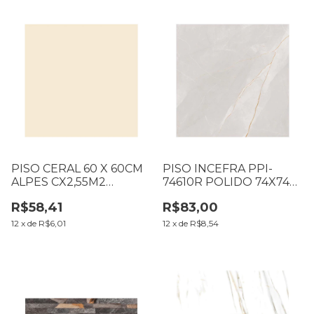
PISO CERAL 60 X 60CM
PISO INCEFRA PPI-
ALPES CX2,55M2
74610R POLIDO 74X74
RETIFICADO LC
CM CX2,19M2 LP
R$58,41
R$83,00
(002.26.11)
12
x
de
R$6,01
12
x
de
R$8,54