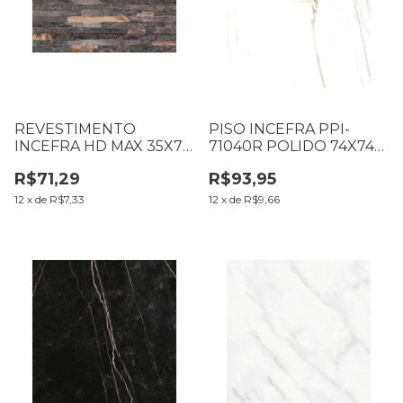
REVESTIMENTO
PISO INCEFRA PPI-
INCEFRA HD MAX 35X70
71040R POLIDO 74X74
CM HDM-37310R
CM CX2,19M2 LP
R$71,29
R$93,95
CX2,65M2
(002.26.10)
12
x
de
R$7,33
12
x
de
R$9,66