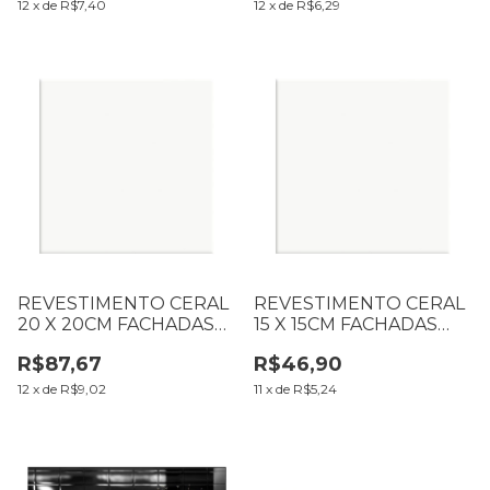
12
x
de
R$7,40
12
x
de
R$6,29
REVESTIMENTO CERAL
REVESTIMENTO CERAL
20 X 20CM FACHADAS
15 X 15CM FACHADAS
BRANCO BRILHANTE
BRANCO BRILHANTE
R$87,67
R$46,90
CX1,69 M2
CX1,00 M2 (TON 17 TAM
2)
12
x
de
R$9,02
11
x
de
R$5,24