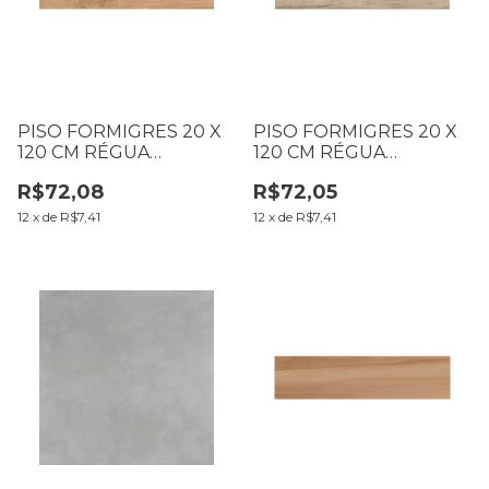
PISO FORMIGRES 20 X
PISO FORMIGRES 20 X
120 CM RÉGUA
120 CM RÉGUA
CARVALHO NATURAL LD
CABERNET LD CX1,68M2
R$72,08
R$72,05
CX1,68M2 (B01 T066 L66)
(B01 T072 L72)
12
x
de
R$7,41
12
x
de
R$7,41