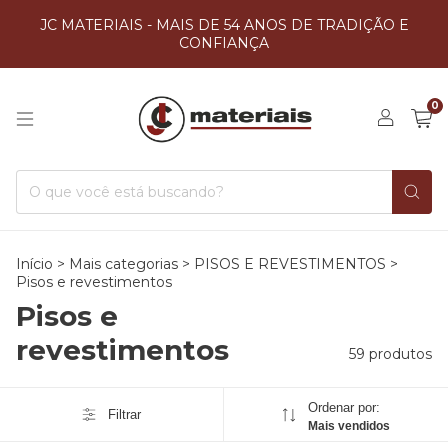
JC MATERIAIS - MAIS DE 54 ANOS DE TRADIÇÃO E
CONFIANÇA
0
Início
>
Mais categorias
>
PISOS E REVESTIMENTOS
>
Pisos e revestimentos
Pisos e
revestimentos
59 produtos
Ordenar por:
Filtrar
Mais vendidos