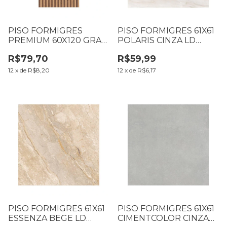
PISO FORMIGRES
PISO FORMIGRES 61X61
PREMIUM 60X120 GRAN
POLARIS CINZA LD
FREIJÓ MATE CX2,16M2
CX2,23M2 (B17 T019
R$79,70
R$59,99
(B1 T040 L040)
L019)
12
x
de
R$8,20
12
x
de
R$6,17
PISO FORMIGRES 61X61
PISO FORMIGRES 61X61
ESSENZA BEGE LD
CIMENTCOLOR CINZA