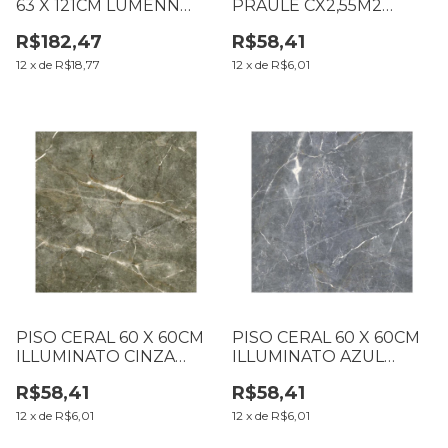
63 X 121CM LUMENN
PRAULE CX2,55M2
CINZA ACETINADO
RETIFICADO LC
R$182,47
R$58,41
CX3,05M2 LC (BIT 3 TON
1 LOT 1)
12
x
de
R$18,77
12
x
de
R$6,01
PISO CERAL 60 X 60CM
PISO CERAL 60 X 60CM
ILLUMINATO CINZA
ILLUMINATO AZUL
CX2,55M2 RETIFICADO
CX2,55M2 RETIFICADO
R$58,41
R$58,41
LC
LC
12
x
de
R$6,01
12
x
de
R$6,01