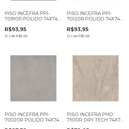
PISO INCEFRA PPI-
PISO INCEFRA PPI-
70910R POLIDO 74X74
70120R POLIDO 74X74
CM CX2,19M2 LP
CM CX2,19M2 LP
R$93,95
R$93,95
(006.26.12)
(008.25.11)
12
x
de
R$9,66
12
x
de
R$9,66
PISO INCEFRA PPI-
PISO INCEFRA PHD-
70020R POLIDO 74X74
71510R DRY TECH 74X74
CM CX2,19M2 LP
CM CX2,19M2 LD