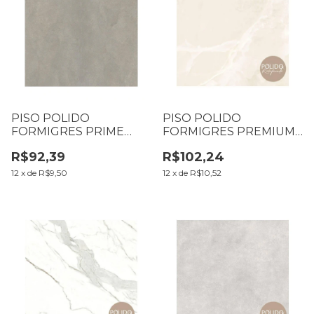
PISO POLIDO
PISO POLIDO
FORMIGRES PRIME
FORMIGRES PREMIUM
81X81 CLEANTEC GREY
66X66 TUNDRA BEIGE
R$92,39
R$102,24
CX1,97M2 (B1 T39 L39)
LB CX2,18M2
12
x
de
R$9,50
12
x
de
R$10,52