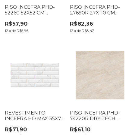
PISO INCEFRA PHD-
PISO INCEFRA PHD-
52260 52X52 CM
27690R 27X110 CM
CX1,93M2 005.26.11
CX2,36M2 (003.26.12)
R$57,90
R$82,36
12
x
de
R$5,96
12
x
de
R$8,47
REVESTIMENTO
PISO INCEFRA PHD-
INCEFRA HD MAX 35X70
74220R DRY TECH
CM HDM-38100R
74X74 CM CX2,19M2 LD
R$71,90
R$61,10
CX2,65M2 (002.26.11)
(002.26.10)