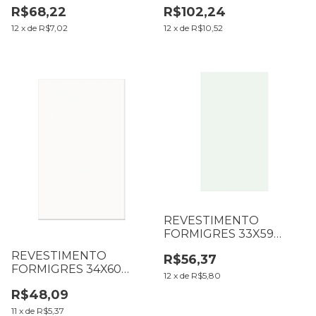
R$68,22
R$102,24
RT11026 CX1,80M2 (B6
CX2,18M2 (B1 T76 L76)
T71 L0018)
12
x
de
R$7,02
12
x
de
R$10,52
REVESTIMENTO
FORMIGRES 33X59
RETIFICADO BRANCO
REVESTIMENTO
R$56,37
ACETINADO CX2,02M2
FORMIGRES 34X60
(B1 T77 L77)
12
x
de
R$5,80
MONT BLANC CX2,10M2
R$48,09
(B12 T126 L126)
11
x
de
R$5,37