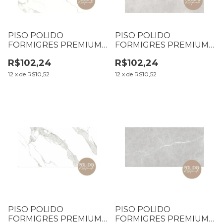
PISO POLIDO
PISO POLIDO
FORMIGRES PREMIUM
FORMIGRES PREMIUM
66X66 STATUARIO
66X66 GRAFITE LB
R$102,24
R$102,24
CX2,18M2 (B01 T050)
CX2,18M2 (B01 T003
L0026)
12
x
de
R$10,52
12
x
de
R$10,52
PISO POLIDO
PISO POLIDO
FORMIGRES PREMIUM
FORMIGRES PREMIUM