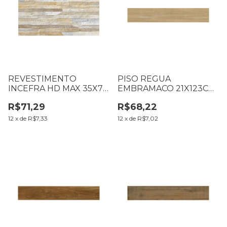
REVESTIMENTO
PISO REGUA
INCEFRA HD MAX 35X70
EMBRAMACO 21X123CM
CM HDM-37320R
SAVANA SATINY SUPRA
R$71,29
R$68,22
CX2,65M2 004.26.10
RT11001 CX1,80M2 (B6
T69 L0029)
12
x
de
R$7,33
12
x
de
R$7,02