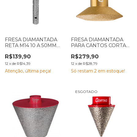
FRESA DIAMANTADA
FRESA DIAMANTADA
RETA M14 10 A 50MM
PARA CANTOS CORTAG
ROSCA M14 CORTAG
62831
R$139,90
R$279,90
60204
12
x
de
R$14,39
12
x
de
R$28,79
Atenção, última peça!
Só restam
2
em estoque!
ESGOTADO