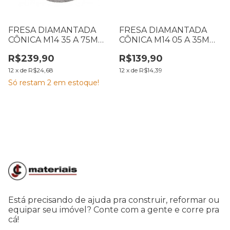
FRESA DIAMANTADA
FRESA DIAMANTADA
CÔNICA M14 35 A 75MM
CÔNICA M14 05 A 35MM
ROSCA M14 CORTAG
ROSCA M14 CORTAG
R$239,90
R$139,90
60215
60210
12
x
de
R$24,68
12
x
de
R$14,39
Só restam
2
em estoque!
Está precisando de ajuda pra construir, reformar ou
equipar seu imóvel? Conte com a gente e corre pra
cá!