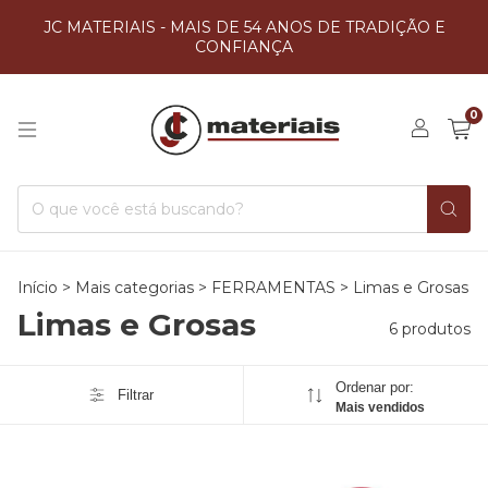
JC MATERIAIS - MAIS DE 54 ANOS DE TRADIÇÃO E
CONFIANÇA
0
Início
>
Mais categorias
>
FERRAMENTAS
>
Limas e Grosas
Limas e Grosas
6 produtos
Ordenar por:
Filtrar
Mais vendidos