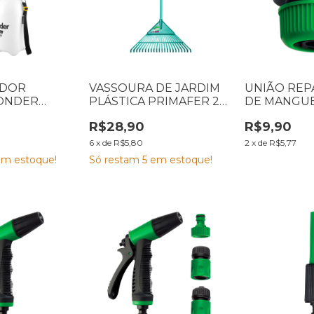
ADOR
VASSOURA DE JARDIM
UNIÃO RE
VONDER
PLÁSTICA PRIMAFER 22
DE MANGUE
O PREVIA 5
DENTES ATLAS PR6805
LORENZETTI
R$28,90
R$9,90
005
0
6
x
de
R$5,80
2
x
de
R$5,77
m estoque!
Só restam
5
em estoque!