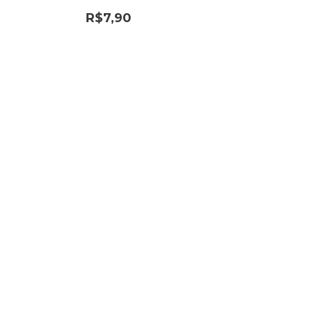
RÁPIDO LORENZETTI
R$7,90
7160028