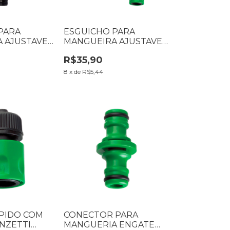
PARA
ESGUICHO PARA
 AJUSTAVEL
MANGUEIRA AJUSTAVEL
I 7160034
KIT LORENZETTI
R$35,90
7160010
8
x
de
R$5,44
PIDO COM
CONECTOR PARA
NZETTI
MANGUERIA ENGATE