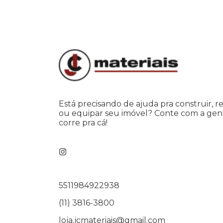
Está precisando de ajuda pra construir, r
ou equipar seu imóvel? Conte com a gen
corre pra cá!
5511984922938
(11) 3816-3800
loja.jcmateriais@gmail.com