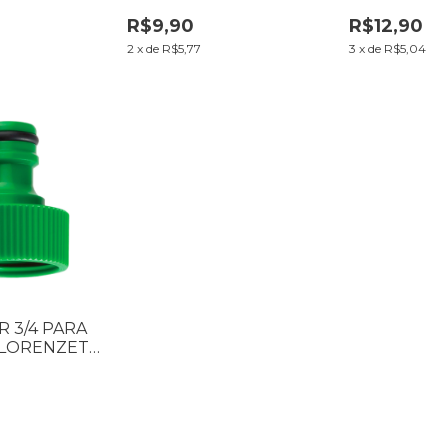
RCE LINE
7160033
R$9,90
R$12,90
0
2
x
de
R$5,77
3
x
de
R$5,04
 3/4 PARA
LORENZETTI