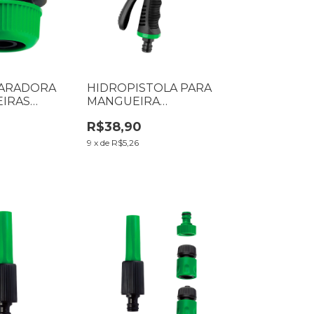
PARADORA
HIDROPISTOLA PARA
IRAS
MANGUEIRA
 7160001
MULTIFUNÇÃO
R$38,90
LORENZETTI 7160008
9
x
de
R$5,26