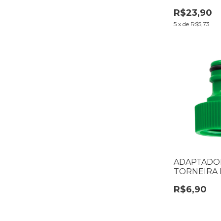
RÁPIDO FO
R$23,90
#19040006
5
x
de
R$5,73
ADAPTADOR
TORNEIRA 
7160031
R$6,90