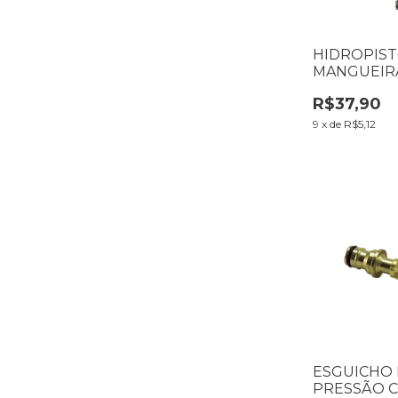
HIDROPIST
MANGUEIR
LORENZETT
R$37,90
9
x
de
R$5,12
ESGUICHO 
PRESSÃO 