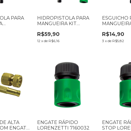
OLA PARA
HIDROPISTOLA PARA
ESGUICHO 
A
MANGUEIRA KIT
MANGUEIRA
I 7160007
LORENZETTI 7160012
LORENZETT
R$59,90
R$14,90
12
x
de
R$6,16
3
x
de
R$5,82
DE ALTA
ENGATE RÁPIDO
ENGATE RÁ
COM ENGATE
LORENZETTI 7160032
STOP LORE