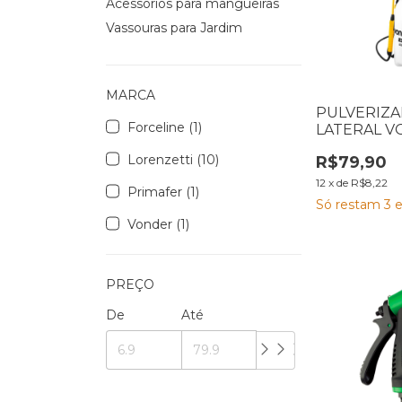
Acessórios para mangueiras
Vassouras para Jardim
MARCA
PULVERIZ
Forceline (1)
LATERAL 
COMPRESSA
Lorenzetti (10)
R$79,90
LITROS PL
624000500
12
x
de
R$8,22
Primafer (1)
Só restam
3
e
Vonder (1)
PREÇO
De
Até