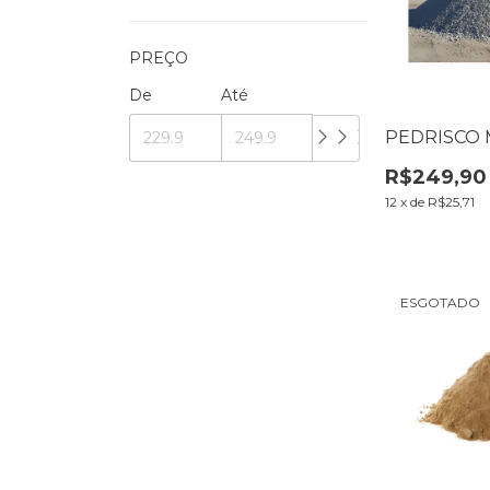
PREÇO
De
Até
PEDRISCO 
R$249,90
12
x
de
R$25,71
ESGOTADO