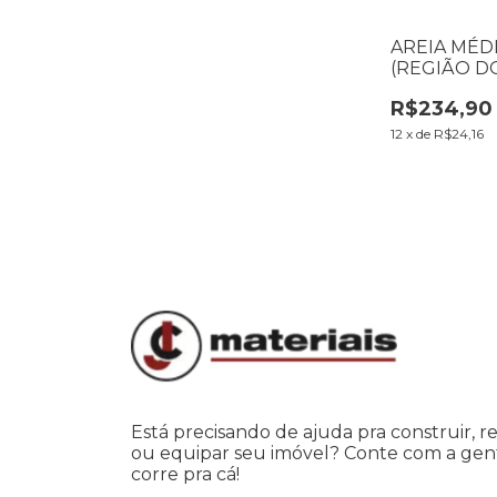
AREIA MÉD
(REGIÃO D
PARAÍBA)
R$234,90
12
x
de
R$24,16
Está precisando de ajuda pra construir, r
ou equipar seu imóvel? Conte com a gen
corre pra cá!