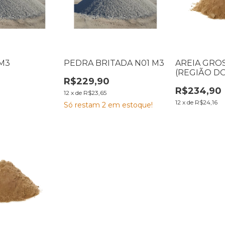
M3
PEDRA BRITADA N01 M3
AREIA GRO
(REGIÃO D
R$229,90
PARAÍBA)
R$234,90
12
x
de
R$23,65
12
x
de
R$24,16
Só restam
2
em estoque!