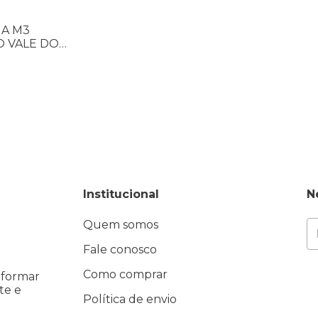
IA M3
O VALE DO
Institucional
N
Quem somos
Fale conosco
Como comprar
eformar
te e
Política de envio