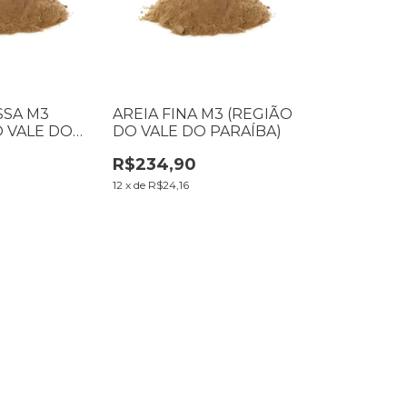
SSA M3
AREIA FINA M3 (REGIÃO
O VALE DO
DO VALE DO PARAÍBA)
R$234,90
12
x
de
R$24,16