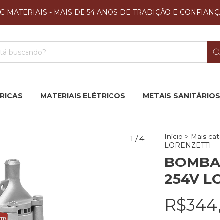
JC MATERIAIS - MAIS DE 54 ANOS DE TRADIÇÃO E CONFIANÇ
RICAS
MATERIAIS ELÉTRICOS
METAIS SANITÁRIOS
Início
>
Mais cat
1
/
4
LORENZETTI
BOMBA
254V L
R$344