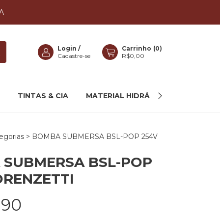
A
Login
/
Carrinho
(
0
)
Cadastre-se
R$0,00
TINTAS & CIA
MATERIAL HIDRÁULICO
MAIS C
egorias
>
BOMBA SUBMERSA BSL-POP 254V
 SUBMERSA BSL-POP
ORENZETTI
,90