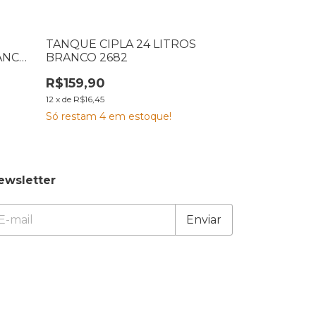
TANQUE CIPLA 24 LITROS
COLUNA PAR
ANCO
BRANCO 2682
BRANCA LOR
R$159,90
R$129,90
12
x
de
R$16,45
12
x
de
R$13,36
Só restam
4
em estoque!
ewsletter