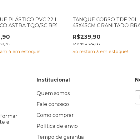
E PLÁSTICO PVC 22 L
TANQUE CORSO TDF 20L
CO ASTRA TQO/SC BR1
45X45CM GRANITADO BR
110030267
,90
R$239,90
$9,76
12
x
de
R$24,68
stam
4
em estoque!
Só restam
3
em estoque!
Institucional
N
Quem somos
Fale conosco
Como comprar
eformar
te e
Política de envio
Tempo de garantia