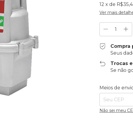
12
x de
R$35,
Ver mais detalh
Compra 
Seus dad
Trocas 
Se não go
Entregas para o
Meios de envi
Não sei meu C