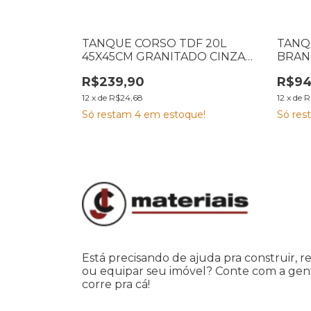
PVC 22 L
TANQUE CORSO TDF 20L
TANQU
TRA
45X45CM GRANITADO CINZA
BRAN
110030268
R$239,90
R$94
12
x
de
R$24,68
12
x
de
R
e!
Só restam
4
em estoque!
Só re
Está precisando de ajuda pra construir, r
ou equipar seu imóvel? Conte com a gen
corre pra cá!