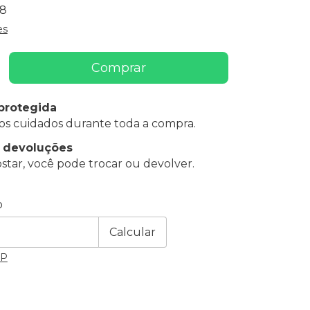
48
es
protegida
os cuidados durante toda a compra.
e devoluções
star, você pode trocar ou devolver.
 CEP:
Alterar CEP
o
Calcular
EP