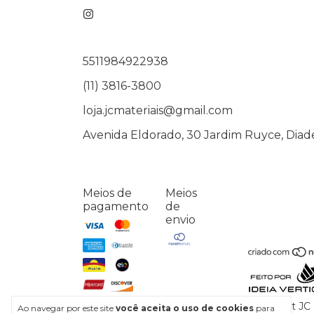
5511984922938
(11) 3816-3800
loja.jcmateriais@gmail.com
Avenida Eldorado, 30 Jardim Ruyce, Diad
Meios de
Meios
pagamento
de
envio
Copyright JC 
Ao navegar por este site
você aceita o uso de cookies
para