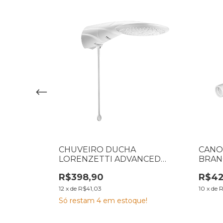
CHUVEIRO DUCHA
CANO
 DUCHA 4T
LORENZETTI ADVANCED
BRAN
 7531254
BLINDADA ELETRONICO 220V
R$398,90
R$42
6000W 7510539
12
x
de
R$41,03
10
x
de
R
Só restam
4
em estoque!