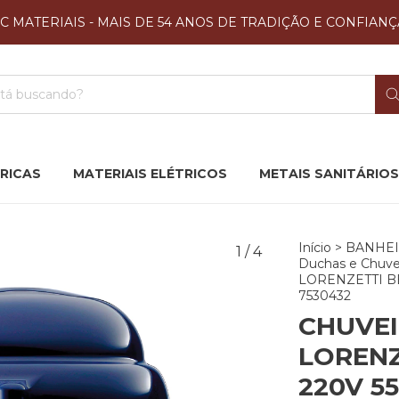
JC MATERIAIS - MAIS DE 54 ANOS DE TRADIÇÃO E CONFIANÇ
RICAS
MATERIAIS ELÉTRICOS
METAIS SANITÁRIOS
Início
>
BANHE
1
/
4
Duchas e Chuvei
LORENZETTI B
7530432
CHUVE
LORENZ
220V 5