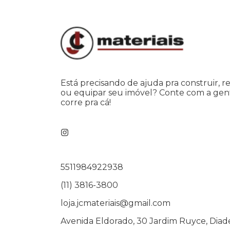
Está precisando de ajuda pra construir, r
ou equipar seu imóvel? Conte com a gen
corre pra cá!
5511984922938
(11) 3816-3800
loja.jcmateriais@gmail.com
Avenida Eldorado, 30 Jardim Ruyce, Diad