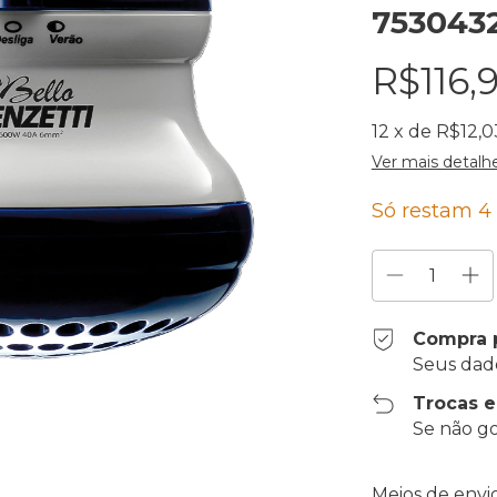
753043
R$116,
12
x de
R$12,0
Ver mais detalh
Só restam
4
Compra 
Seus dad
Trocas 
Se não go
Entregas para o
Meios de envi