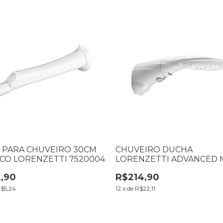
 PARA CHUVEIRO 30CM
CHUVEIRO DUCHA
CO LORENZETTI 7520004
LORENZETTI ADVANCED 
220V 7500W 7510503
,90
R$214,90
$5,24
12
x
de
R$22,11