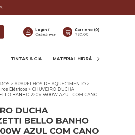
A
Login
/
Carrinho
(
0
)
Cadastre-se
R$0,00
TINTAS & CIA
MATERIAL HIDRÁULICO
MAIS C
IROS
>
APARELHOS DE AQUECIMENTO
>
ros Elétricos
>
CHUVEIRO DUCHA
ELLO BANHO 220V 5500W AZUL COM CANO
IRO DUCHA
ETTI BELLO BANHO
500W AZUL COM CANO