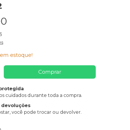
2
90
3
es
em estoque!
protegida
os cuidados durante toda a compra.
e devoluções
star, você pode trocar ou devolver.
 CEP:
Alterar CEP
o