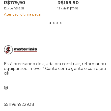
R$179,90
R$169,90
PROFUNDO
NEVE
12
x
de
R$18,51
12
x
de
R$17,48
Atenção, última peça!
Está precisando de ajuda pra construir, reformar ou
equipar seu imóvel? Conte com a gente e corre pra
cá!
5511984922938