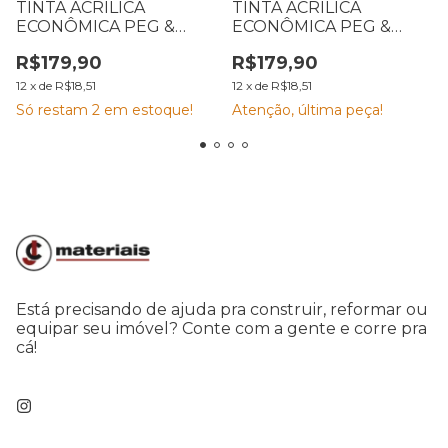
TINTA ACRÍLICA
TINTA ACRÍLICA
ECONÔMICA PEG &
ECONÔMICA PEG &
PINTE 18 L CAJU DE
PINTE 18 L AMARELO
R$179,90
R$179,90
PIRANGI
CANÁRIO
12
x
de
R$18,51
12
x
de
R$18,51
Só restam
2
em estoque!
Atenção, última peça!
Está precisando de ajuda pra construir, reformar ou
equipar seu imóvel? Conte com a gente e corre pra
cá!