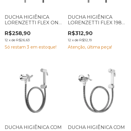
DUCHA HIGIÊNICA
DUCHA HIGIÊNICA
LORENZETTI FLEX ONE
LORENZETTI FLEX 1984
1984 C29 1,20M 7040103
C32 1,20M 7040125
R$258,90
R$312,90
12
x
de
R$26,63
12
x
de
R$32,19
Só restam
3
em estoque!
Atenção, última peça!
DUCHA HIGIÊNICA COM
DUCHA HIGIÊNICA COM