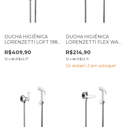
DUCHA HIGIÊNICA
DUCHA HIGIÊNICA
LORENZETTI LOFT 1984
LORENZETTI FLEX WAY
C82 1,20M 7040127
1984 C30 1,20M 7040121
R$409,90
R$214,90
12
x
de
R$42,17
12
x
de
R$22,11
Só restam
2
em estoque!