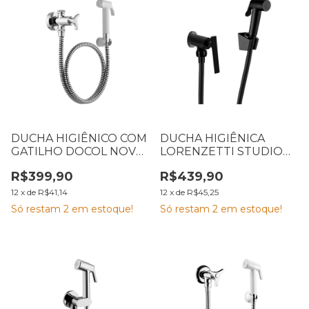
DUCHA HIGIÊNICO COM
DUCHA HIGIÊNICA
GATILHO DOCOL NOVA
LORENZETTI STUDIO
TRIO CROMADA
1984 B27 1,20M 7048652
R$399,90
R$439,90
12
x
de
R$41,14
12
x
de
R$45,25
Só restam
2
em estoque!
Só restam
2
em estoque!