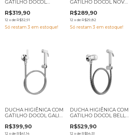
GATILHO DOCOL
GATILHO DOCOL NOVA
PRIMOR CROMADA
PERTUTTI CROMADA
R$319,90
R$289,90
12
x
de
R$32,91
12
x
de
R$29,82
Só restam
3
em estoque!
Só restam
3
em estoque!
DUCHA HIGIÊNICA COM
DUCHA HIGIÊNICA COM
GATILHO DOCOL GALI
GATILHO DOCOL BELLA
CROMADA
CROMADA
R$399,90
R$529,90
12
x
de
R$41,14
12
x
de
R$54,51