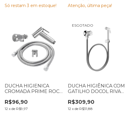
Só restam
3
em estoque!
Atenção, última peça!
ESGOTADO
DUCHA HIGIENICA
DUCHA HIGIÊNICA COM
CROMADA PRIME ROCO
GATILHO DOCOL RIVA
3017
CROMADA
R$96,90
R$309,90
12
x
de
R$9,97
12
x
de
R$31,88