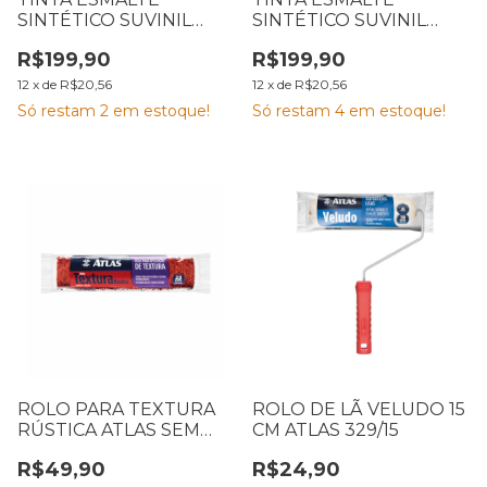
SINTÉTICO SUVINIL
SINTÉTICO SUVINIL
CERAMICA 3,6L COR E
BRANCO ACETINADO
R$199,90
R$199,90
PROTEÇÃO
3,6L COR E PROTEÇÃO
12
x
de
R$20,56
12
x
de
R$20,56
Só restam
2
em estoque!
Só restam
4
em estoque!
ROLO PARA TEXTURA
ROLO DE LÃ VELUDO 15
RÚSTICA ATLAS SEM
CM ATLAS 329/15
CABO 23CM 1155
R$49,90
R$24,90