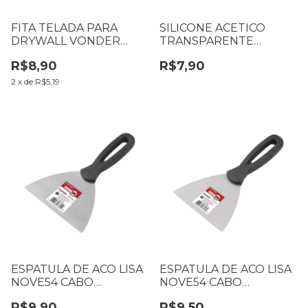
FITA TELADA PARA
SILICONE ACETICO
DRYWALL VONDER
TRANSPARENTE
48MM X 20M
TEKBOND 50G
R$8,90
R$7,90
1052482000
2
x
de
R$5,19
ESPATULA DE ACO LISA
ESPATULA DE ACO LISA
NOVE54 CABO
NOVE54 CABO
PLASTICO 6242500004
PLASTICO 6242400004
R$9,90
R$9,50