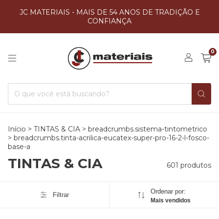
JC MATERIAIS - MAIS DE 54 ANOS DE TRADIÇÃO E
CONFIANÇA
0
Início
>
TINTAS & CIA
>
breadcrumbs.sistema-tintometrico
>
breadcrumbs.tinta-acrilica-eucatex-super-pro-16-2-l-fosco-
base-a
TINTAS & CIA
601 produtos
Ordenar por:
Filtrar
Mais vendidos