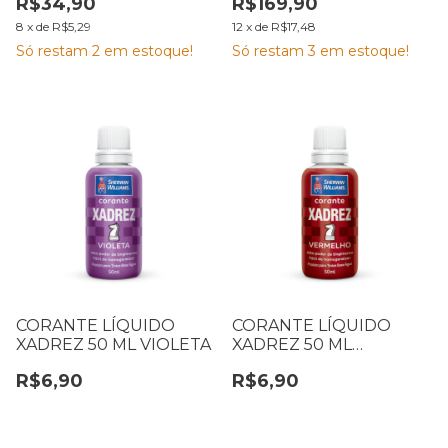
R$34,90
R$169,90
L CORAL
8
x
de
R$5,29
12
x
de
R$17,48
Só restam
2
em estoque!
Só restam
3
em estoque!
CORANTE LÍQUIDO
CORANTE LÍQUIDO
XADREZ 50 ML VIOLETA
XADREZ 50 ML
VERMELHO
R$6,90
R$6,90