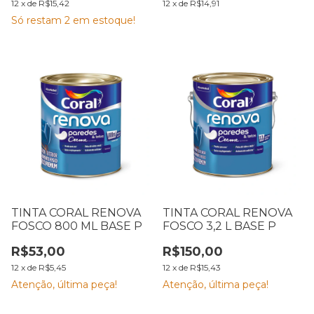
12
x
de
R$15,42
12
x
de
R$14,91
Só restam
2
em estoque!
TINTA CORAL RENOVA
TINTA CORAL RENOVA
FOSCO 800 ML BASE P
FOSCO 3,2 L BASE P
R$53,00
R$150,00
12
x
de
R$5,45
12
x
de
R$15,43
Atenção, última peça!
Atenção, última peça!