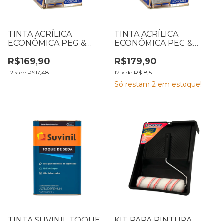
TINTA ACRÍLICA
TINTA ACRÍLICA
ECONÔMICA PEG &
ECONÔMICA PEG &
PINTE 18 L BRANCO
PINTE 18 L BRANCO
R$169,90
R$179,90
NEVE
GELO
12
x
de
R$17,48
12
x
de
R$18,51
Só restam
2
em estoque!
TINTA SUVINIL TOQUE
KIT PARA PINTURA