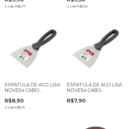
127MM
101MM
2
x
de
R$5,77
2
x
de
R$5,54
ESPATULA DE ACO LISA
ESPATULA DE ACO LISA
NOVE54 CABO
NOVE54 CABO
PLASTICO 6242300004
PLASTICO 6242212004
R$8,90
R$7,90
76MM
63MM
2
x
de
R$5,19