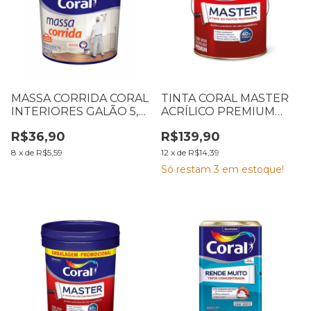
MASSA CORRIDA CORAL
TINTA CORAL MASTER
INTERIORES GALÃO 5,7
ACRÍLICO PREMIUM
KG
FOSCO AVELUDADO
R$36,90
R$139,90
BRANCO 3,6L
8
x
de
R$5,59
12
x
de
R$14,39
Só restam
3
em estoque!