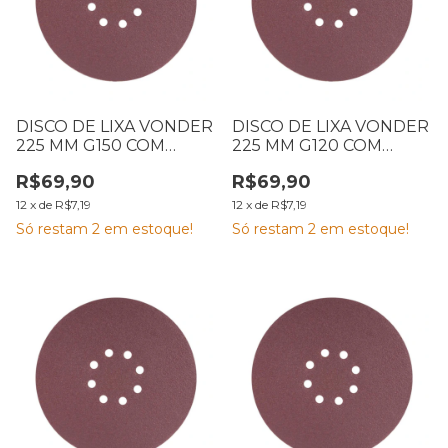
DISCO DE LIXA VONDER
DISCO DE LIXA VONDER
225 MM G150 COM
225 MM G120 COM
VELCRO CARTELA COM
VELCRO CARTELA COM
R$69,90
R$69,90
10
10
12
x
de
R$7,19
12
x
de
R$7,19
Só restam
2
em estoque!
Só restam
2
em estoque!