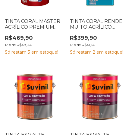
TINTA CORAL MASTER
TINTA CORAL RENDE
ACRÍLICO PREMIUM
MUITO ACRÍLICO
FOSCO AVELUDADO
FOSCO CONCRETO 16L
R$469,90
R$399,90
BRANCO BALDE 20L
12
x
de
R$48,34
12
x
de
R$41,14
Só restam
3
em estoque!
Só restam
2
em estoque!
TINTA ESMALTE
TINTA ESMALTE