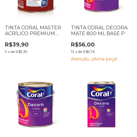
TINTA CORAL MASTER
TINTA CORAL DECORA
ACRÍLICO PREMIUM
MATE 800 ML BASE P
FOSCO AVELUDADO
R$39,90
R$56,00
BRANCO 900 ML
9
x
de
R$5,39
12
x
de
R$5,76
Atenção, última peça!