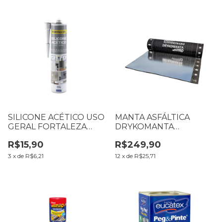
SILICONE ACÉTICO USO
MANTA ASFÁLTICA
GERAL FORTALEZA
DRYKOMANTA
250G BRANCO
VEDATUDO ALUMINIO
R$15,90
R$249,90
25KG (ROLO COM 10 M)
3
x
de
R$6,21
12
x
de
R$25,71