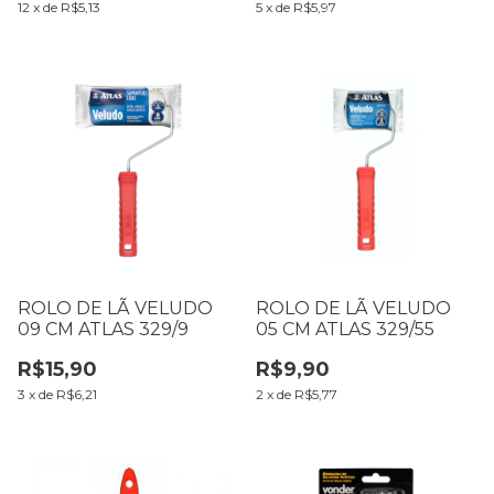
12
x
de
R$5,13
5
x
de
R$5,97
ROLO DE LÃ VELUDO
ROLO DE LÃ VELUDO
09 CM ATLAS 329/9
05 CM ATLAS 329/55
R$15,90
R$9,90
3
x
de
R$6,21
2
x
de
R$5,77