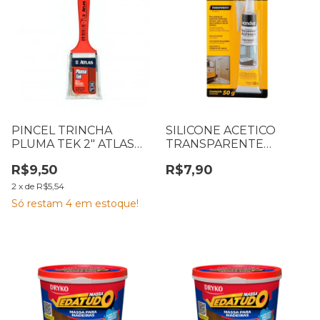
PINCEL TRINCHA
SILICONE ACETICO
PLUMA TEK 2" ATLAS
TRANSPARENTE
315/5
VONDER 50G
R$9,50
R$7,90
1647101050
2
x
de
R$5,54
Só restam
4
em estoque!