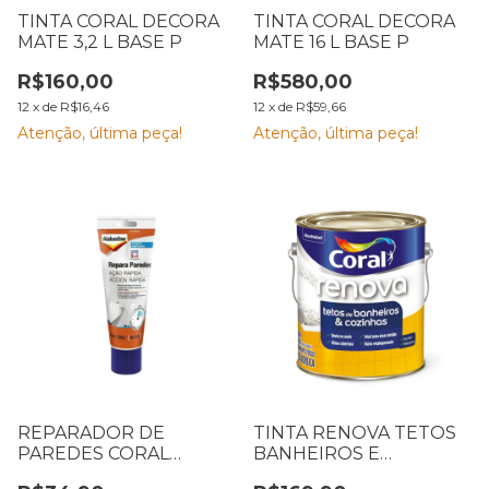
TINTA CORAL DECORA
TINTA CORAL DECORA
MATE 3,2 L BASE P
MATE 16 L BASE P
R$160,00
R$580,00
12
x
de
R$16,46
12
x
de
R$59,66
Atenção, última peça!
Atenção, última peça!
REPARADOR DE
TINTA RENOVA TETOS
PAREDES CORAL
BANHEIROS E
ALABASTINE 330 G
COZINHAS BRANCO 3,6