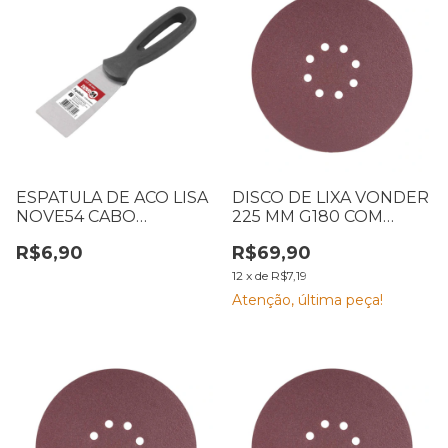
ESPATULA DE ACO LISA
DISCO DE LIXA VONDER
NOVE54 CABO
225 MM G180 COM
PLASTICO 6242112004
VELCRO CARTELA COM
R$6,90
R$69,90
38MM
10
12
x
de
R$7,19
Atenção, última peça!