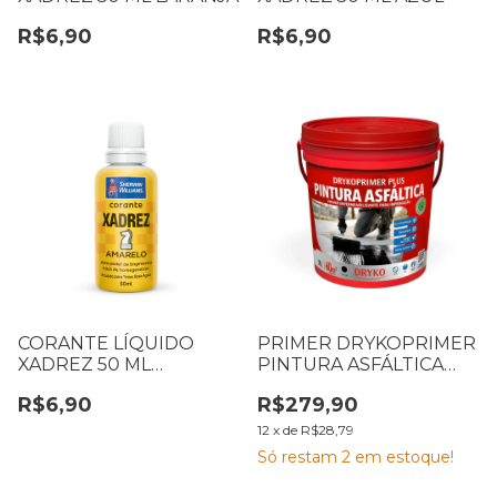
R$6,90
R$6,90
CORANTE LÍQUIDO
PRIMER DRYKOPRIMER
XADREZ 50 ML
PINTURA ASFÁLTICA
AMARELO
IMPERMEABILIZANTE
R$6,90
R$279,90
BASE ÁGUA 18 L
12
x
de
R$28,79
Só restam
2
em estoque!