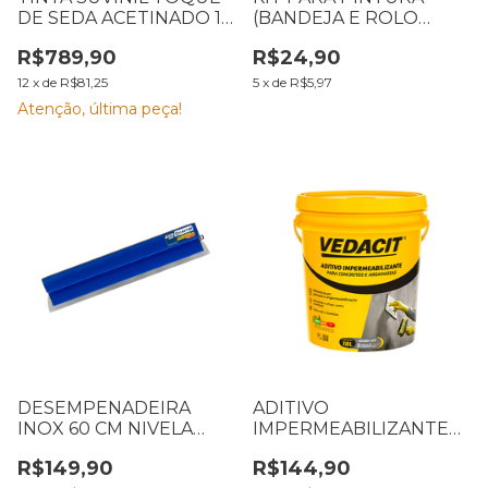
DE SEDA ACETINADO 18
(BANDEJA E ROLO
L BRANCO
ANTI-GOTA) CASTOR
R$789,90
R$24,90
805
12
x
de
R$81,25
5
x
de
R$5,97
Atenção, última peça!
DESEMPENADEIRA
ADITIVO
INOX 60 CM NIVELA
IMPERMEABILIZANTE
MAX CASTOR 264
VEDACIT 18 L
R$149,90
R$144,90