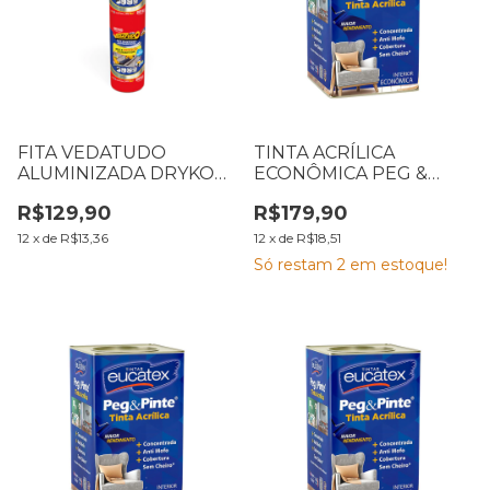
FITA VEDATUDO
TINTA ACRÍLICA
ALUMINIZADA DRYKO
ECONÔMICA PEG &
ROLO 60CM X 10
PINTE 18 L PRATA
R$129,90
R$179,90
METROS
12
x
de
R$13,36
12
x
de
R$18,51
Só restam
2
em estoque!