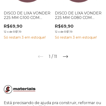
DISCO DE LIXA VONDER
DISCO DE LIXA VONDER
225 MM G100 COM
225 MM G080 COM
VELCRO CARTELA COM
VELCRO CARTELA COM
R$69,90
R$69,90
10
10
12
x
de
R$7,19
12
x
de
R$7,19
Só restam
3
em estoque!
Só restam
3
em estoque!
1
/
11
Está precisando de ajuda pra construir, reformar ou