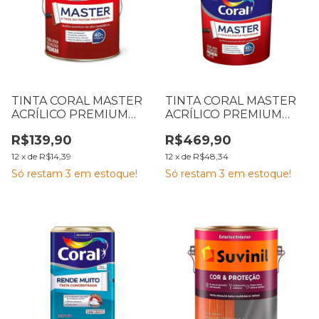
TINTA CORAL MASTER
TINTA CORAL MASTER
ACRÍLICO PREMIUM
ACRÍLICO PREMIUM
FOSCO AVELUDADO
FOSCO AVELUDADO
R$139,90
R$469,90
BRANCO 3,6L
BRANCO BALDE 20L
12
x
de
R$14,39
12
x
de
R$48,34
Só restam
3
em estoque!
Só restam
3
em estoque!