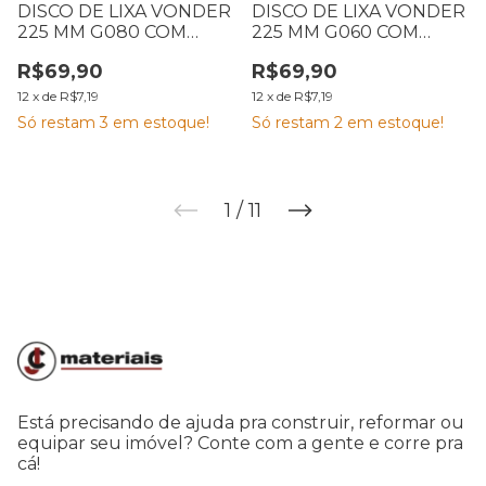
DISCO DE LIXA VONDER
DISCO DE LIXA VONDER
225 MM G080 COM
225 MM G060 COM
VELCRO CARTELA COM
VELCRO CARTELA COM
R$69,90
R$69,90
10
10
12
x
de
R$7,19
12
x
de
R$7,19
Só restam
3
em estoque!
Só restam
2
em estoque!
1
/
11
Está precisando de ajuda pra construir, reformar ou
equipar seu imóvel? Conte com a gente e corre pra
cá!