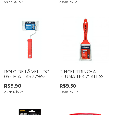
5
x
de
R$5,97
3
x
de
R$6,21
ROLO DE LÃ VELUDO
PINCEL TRINCHA
05 CM ATLAS 329/55
PLUMA TEK 2" ATLAS
315/5
R$9,90
R$9,50
2
x
de
R$5,77
2
x
de
R$5,54