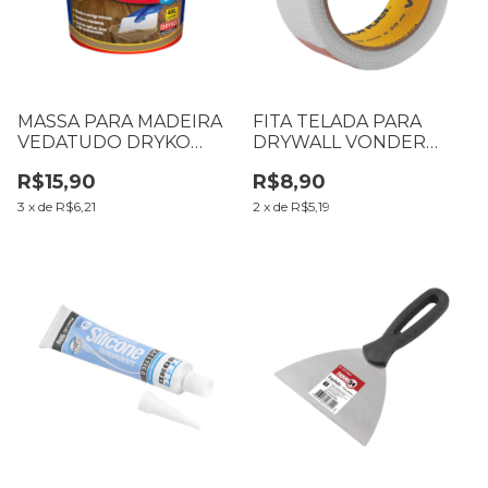
MASSA PARA MADEIRA
FITA TELADA PARA
VEDATUDO DRYKO
DRYWALL VONDER
400G BRANCO
48MM X 20M
R$15,90
R$8,90
1052482000
3
x
de
R$6,21
2
x
de
R$5,19