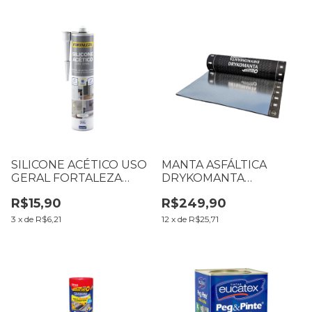
SILICONE ACÉTICO USO
MANTA ASFÁLTICA
GERAL FORTALEZA
DRYKOMANTA
250G BRANCO
VEDATUDO ALUMINIO
R$15,90
R$249,90
25KG (ROLO COM 10 M)
3
x
de
R$6,21
12
x
de
R$25,71