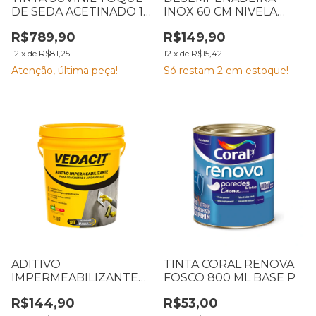
DE SEDA ACETINADO 18
INOX 60 CM NIVELA
L BRANCO
MAX CASTOR 264
R$789,90
R$149,90
12
x
de
R$81,25
12
x
de
R$15,42
Atenção, última peça!
Só restam
2
em estoque!
ADITIVO
TINTA CORAL RENOVA
IMPERMEABILIZANTE
FOSCO 800 ML BASE P
VEDACIT 18 L
R$144,90
R$53,00