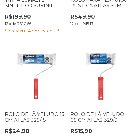
SINTÉTICO SUVINIL
RÚSTICA ATLAS SEM
BRANCO ACETINADO
CABO 23CM 1155
R$199,90
R$49,90
3,6L COR E PROTEÇÃO
12
x
de
R$20,56
12
x
de
R$5,13
Só restam
4
em estoque!
ROLO DE LÃ VELUDO 15
ROLO DE LÃ VELUDO
CM ATLAS 329/15
09 CM ATLAS 329/9
R$24,90
R$15,90