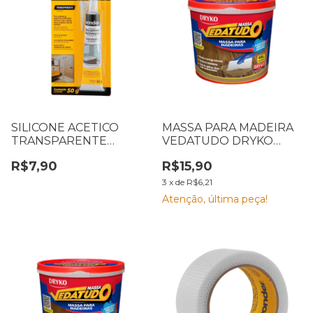
SILICONE ACETICO
MASSA PARA MADEIRA
TRANSPARENTE
VEDATUDO DRYKO
VONDER 50G
400G MOGNO
R$7,90
R$15,90
1647101050
3
x
de
R$6,21
Atenção, última peça!