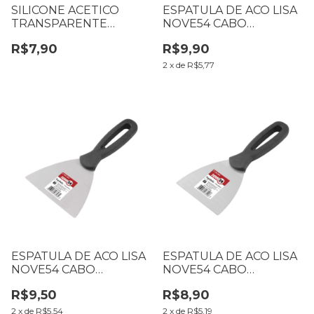
SILICONE ACETICO
ESPATULA DE ACO LISA
TRANSPARENTE
NOVE54 CABO
TEKBOND 50G
PLASTICO 6242500004
R$7,90
R$9,90
127MM
2
x
de
R$5,77
ESPATULA DE ACO LISA
ESPATULA DE ACO LISA
NOVE54 CABO
NOVE54 CABO
PLASTICO 6242400004
PLASTICO 6242300004
R$9,50
R$8,90
101MM
76MM
2
x
de
R$5,54
2
x
de
R$5,19