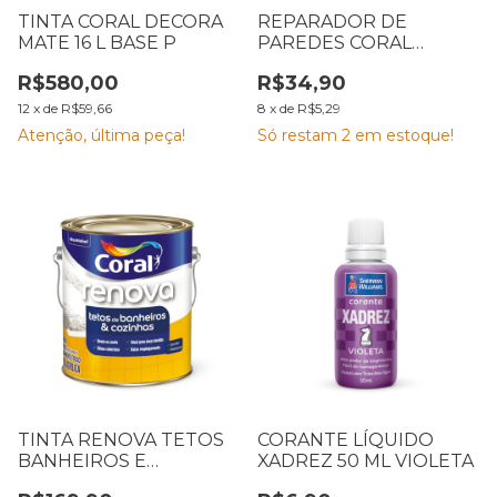
TINTA CORAL DECORA
REPARADOR DE
MATE 16 L BASE P
PAREDES CORAL
ALABASTINE 330 G
R$580,00
R$34,90
12
x
de
R$59,66
8
x
de
R$5,29
Atenção, última peça!
Só restam
2
em estoque!
TINTA RENOVA TETOS
CORANTE LÍQUIDO
BANHEIROS E
XADREZ 50 ML VIOLETA
COZINHAS BRANCO 3,6