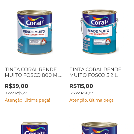
TINTA CORAL RENDE
TINTA CORAL RENDE
MUITO FOSCO 800 ML
MUITO FOSCO 3,2 L
PM
BASE PM
R$39,00
R$115,00
9
x
de
R$5,27
12
x
de
R$11,83
Atenção, última peça!
Atenção, última peça!