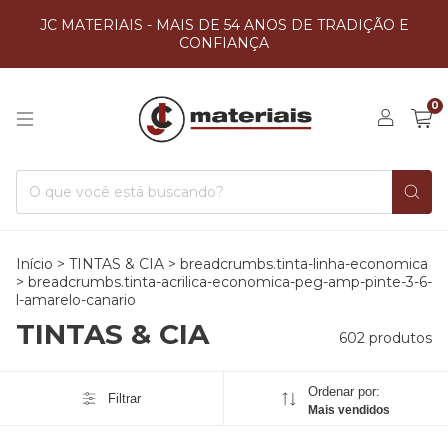
JC MATERIAIS - MAIS DE 54 ANOS DE TRADIÇÃO E
CONFIANÇA
0
Início
>
TINTAS & CIA
>
breadcrumbs.tinta-linha-economica
>
breadcrumbs.tinta-acrilica-economica-peg-amp-pinte-3-6-
l-amarelo-canario
TINTAS & CIA
602 produtos
Ordenar por:
Filtrar
Mais vendidos