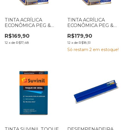
TINTA ACRÍLICA
TINTA ACRÍLICA
ECONÔMICA PEG &
ECONÔMICA PEG &
PINTE 18 L BRANCO
PINTE 18 L BRANCO
R$169,90
R$179,90
NEVE
GELO
12
x
de
R$17,48
12
x
de
R$18,51
Só restam
2
em estoque!
TINTA SUVINIL TOQUE
DESEMPENADEIRA