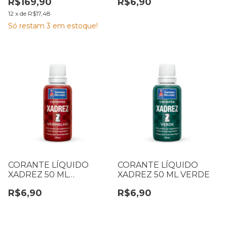
R$169,90
R$6,90
L CORAL
12
x
de
R$17,48
Só restam
3
em estoque!
CORANTE LÍQUIDO
CORANTE LÍQUIDO
XADREZ 50 ML
XADREZ 50 ML VERDE
VERMELHO
R$6,90
R$6,90