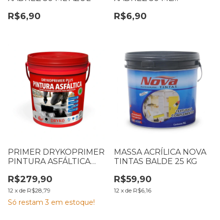
AMARELO
R$6,90
R$6,90
PRIMER DRYKOPRIMER
MASSA ACRÍLICA NOVA
PINTURA ASFÁLTICA
TINTAS BALDE 25 KG
IMPERMEABILIZANTE
R$279,90
R$59,90
BASE ÁGUA 18 L
12
x
de
R$28,79
12
x
de
R$6,16
Só restam
3
em estoque!