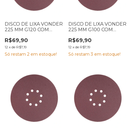
DISCO DE LIXA VONDER
DISCO DE LIXA VONDER
225 MM G120 COM
225 MM G100 COM
VELCRO CARTELA COM
VELCRO CARTELA COM
R$69,90
R$69,90
10
10
12
x
de
R$7,19
12
x
de
R$7,19
Só restam
2
em estoque!
Só restam
3
em estoque!