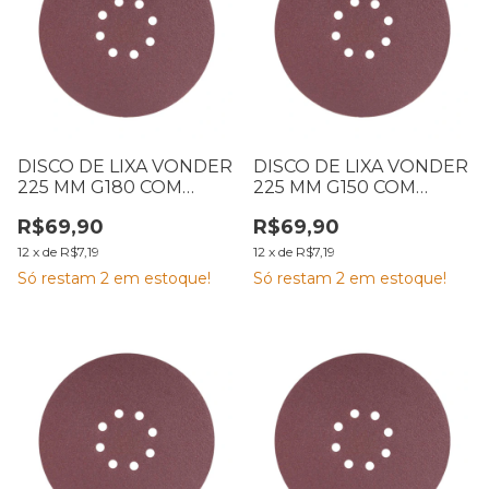
DISCO DE LIXA VONDER
DISCO DE LIXA VONDER
225 MM G180 COM
225 MM G150 COM
VELCRO CARTELA COM
VELCRO CARTELA COM
R$69,90
R$69,90
10
10
12
x
de
R$7,19
12
x
de
R$7,19
Só restam
2
em estoque!
Só restam
2
em estoque!