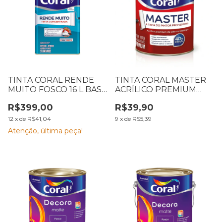
TINTA CORAL RENDE
TINTA CORAL MASTER
MUITO FOSCO 16 L BASE
ACRÍLICO PREMIUM
PM
FOSCO AVELUDADO
R$399,00
R$39,90
BRANCO 900 ML
12
x
de
R$41,04
9
x
de
R$5,39
Atenção, última peça!