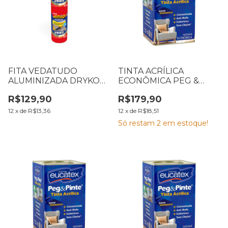
FITA VEDATUDO
TINTA ACRÍLICA
ALUMINIZADA DRYKO
ECONÔMICA PEG &
ROLO 60CM X 10
PINTE 18 L PRATA
R$129,90
R$179,90
METROS
12
x
de
R$13,36
12
x
de
R$18,51
Só restam
2
em estoque!