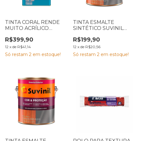
TINTA CORAL RENDE
TINTA ESMALTE
MUITO ACRÍLICO
SINTÉTICO SUVINIL
FOSCO CONCRETO 16L
CERAMICA 3,6L COR E
R$399,90
R$199,90
PROTEÇÃO
12
x
de
R$41,14
12
x
de
R$20,56
Só restam
2
em estoque!
Só restam
2
em estoque!
TINTA ESMALTE
ROLO PARA TEXTURA