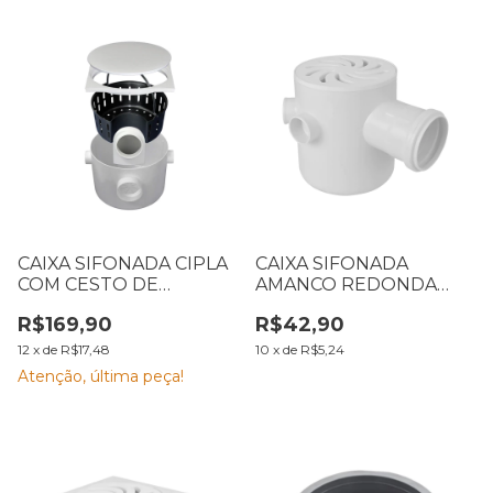
CAIXA SIFONADA CIPLA
CAIXA SIFONADA
COM CESTO DE
AMANCO REDONDA
LIMPEZA 260 X 190 MM
VÓRTICE BRANCA 100 X
R$169,90
R$42,90
SAÍDA 50 MM 3192
100 X 50 MM
12
x
de
R$17,48
10
x
de
R$5,24
Atenção, última peça!