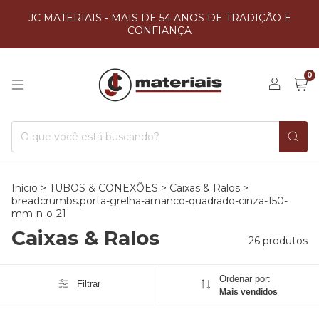
JC MATERIAIS - MAIS DE 54 ANOS DE TRADIÇÃO E
CONFIANÇA
0
Início
>
TUBOS & CONEXÕES
>
Caixas & Ralos
>
breadcrumbs.porta-grelha-amanco-quadrado-cinza-150-
mm-n-o-21
Caixas & Ralos
26 produtos
Ordenar por:
Filtrar
Mais vendidos