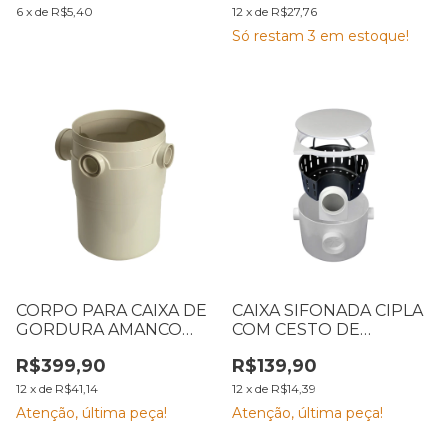
6
x
de
R$5,40
12
x
de
R$27,76
Só restam
3
em estoque!
CORPO PARA CAIXA DE
CAIXA SIFONADA CIPLA
GORDURA AMANCO
COM CESTO DE
300 MM BEGE
LIMPEZA 260 X 190 MM
R$399,90
R$139,90
SAÍDA 75 MM 3193
12
x
de
R$41,14
12
x
de
R$14,39
Atenção, última peça!
Atenção, última peça!