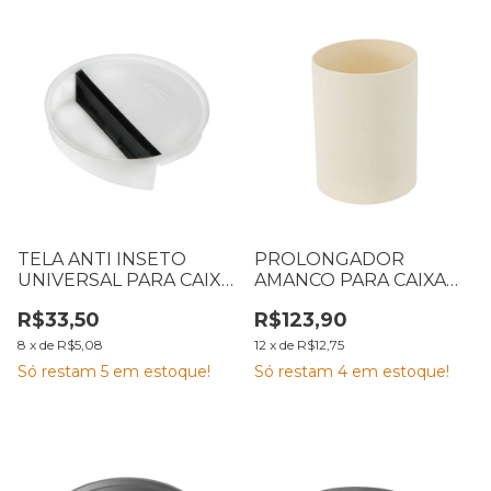
TELA ANTI INSETO
PROLONGADOR
UNIVERSAL PARA CAIXA
AMANCO PARA CAIXA
SIFONADA 150 MM
MÚLTIPLA 300 X 420
R$33,50
R$123,90
MM
8
x
de
R$5,08
12
x
de
R$12,75
Só restam
5
em estoque!
Só restam
4
em estoque!