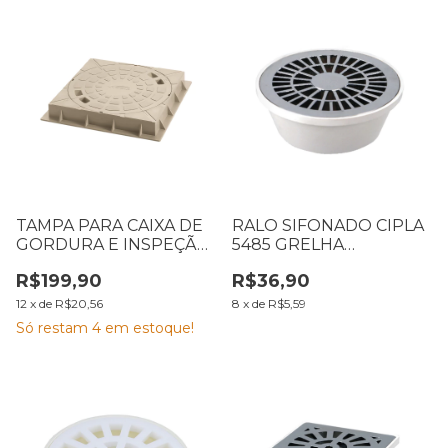
TAMPA PARA CAIXA DE
RALO SIFONADO CIPLA
GORDURA E INSPEÇÃO
5485 GRELHA
AMANCO 300 MM BEGE
REDONDA CROMADA
R$199,90
R$36,90
100MM
12
x
de
R$20,56
8
x
de
R$5,59
Só restam
4
em estoque!