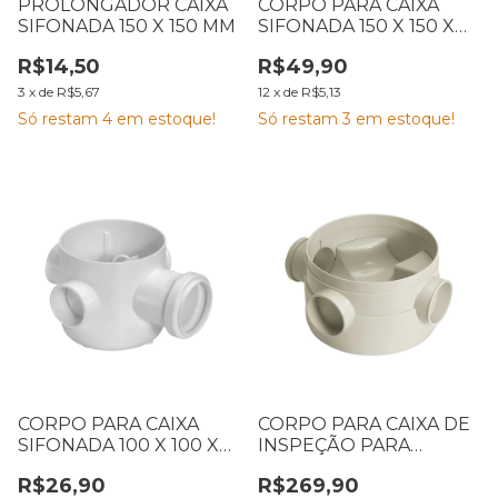
PROLONGADOR CAIXA
CORPO PARA CAIXA
SIFONADA 150 X 150 MM
SIFONADA 150 X 150 X
50 MM AMANCO
R$14,50
R$49,90
3
x
de
R$5,67
12
x
de
R$5,13
Só restam
4
em estoque!
Só restam
3
em estoque!
CORPO PARA CAIXA
CORPO PARA CAIXA DE
SIFONADA 100 X 100 X
INSPEÇÃO PARA
50 MM AMANCO
ESGOTO AMANCO 300
R$26,90
R$269,90
MM BEGE