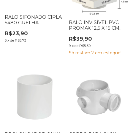
RALO SIFONADO CIPLA
RALO INVISÍVEL PVC
5480 GRELHA
PROMAX 12,5 X 15 CM
QUADRADA BRANCA
R$23,90
BRANCO
100MM
R$39,90
5
x
de
R$5,73
9
x
de
R$5,39
Só restam
2
em estoque!