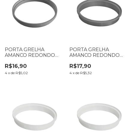
PORTA GRELHA
PORTA GRELHA
AMANCO REDONDO
AMANCO REDONDO
CINZA 150 MM N º 04
CINZA 100 MM N º 02
R$16,90
R$17,90
4
x
de
R$5,02
4
x
de
R$5,32