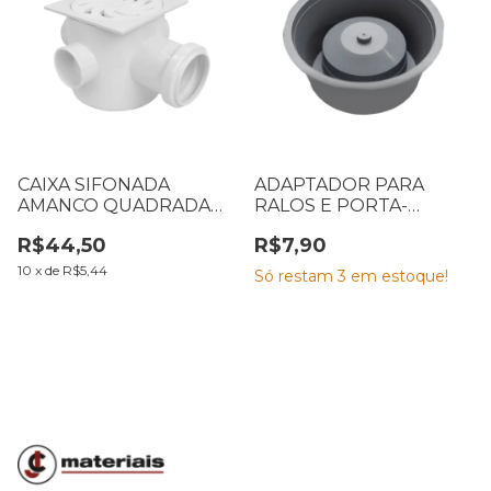
CAIXA SIFONADA
ADAPTADOR PARA
AMANCO QUADRADA
RALOS E PORTA-
VÓRTICE BRANCA 100 X
GRELHAS ASTRA ARP/10
R$44,50
R$7,90
100 X 50 MM
10
x
de
R$5,44
Só restam
3
em estoque!