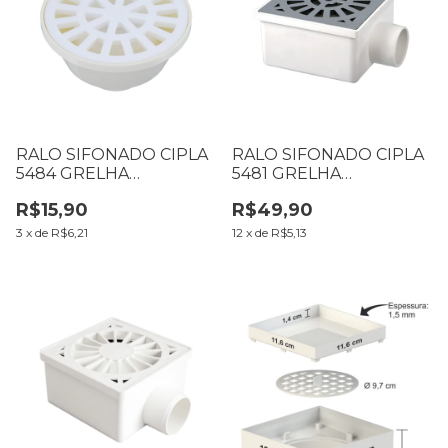
RALO SIFONADO CIPLA
RALO SIFONADO CIPLA
5484 GRELHA
5481 GRELHA
REDONDA BRANCA
QUADRADA CROMADA
R$15,90
R$49,90
100MM
100MM
3
x
de
R$6,21
12
x
de
R$5,13