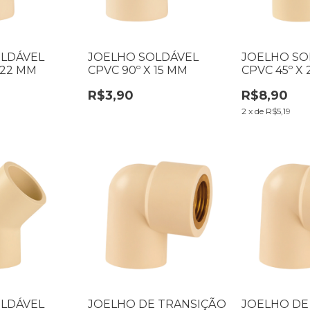
OLDÁVEL
JOELHO SOLDÁVEL
JOELHO SO
 22 MM
CPVC 90º X 15 MM
CPVC 45º X
R$3,90
R$8,90
2
x
de
R$5,19
OLDÁVEL
JOELHO DE TRANSIÇÃO
JOELHO DE