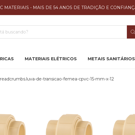
JC MATERIAIS - MAIS DE 54 ANOS DE TRADIÇÃO E CONFIANÇ
RICAS
MATERIAIS ELÉTRICOS
METAIS SANITÁRIOS
readcrumbs.luva-de-transicao-femea-cpvc-15-mm-x-12