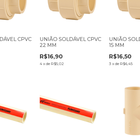
DÁVEL CPVC
UNIÃO SOLDÁVEL CPVC
UNIÃO SOL
22 MM
15 MM
R$16,90
R$16,50
4
x
de
R$5,02
3
x
de
R$6,45