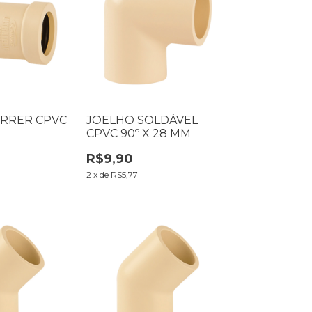
ORRER CPVC
JOELHO SOLDÁVEL
CPVC 90º X 28 MM
R$9,90
2
x
de
R$5,77