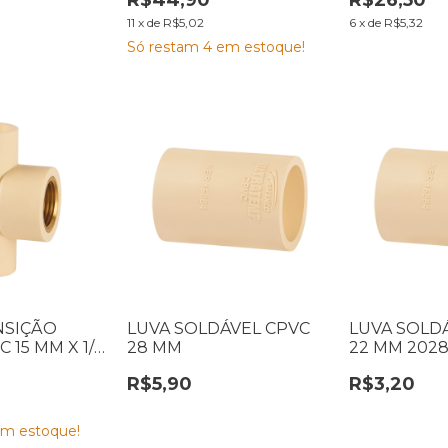
R$44,90
R$26,50
11
x
de
R$5,02
6
x
de
R$5,32
Só restam
4
em estoque!
NSIÇÃO
LUVA SOLDÁVEL CPVC
LUVA SOLD
 15 MM X 1/2"
28 MM
22 MM 202
R$5,90
R$3,20
m estoque!