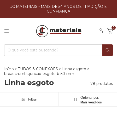
JC MATERIAIS - MAIS DE 54 ANOS DE TRADIÇÃO E
CONFIANÇA
0
Início
>
TUBOS & CONEXÕES
>
Linha esgoto
>
breadcrumbs.juncao-esgoto-b-50-mm
Linha esgoto
78 produtos
Ordenar por:
Filtrar
Mais vendidos