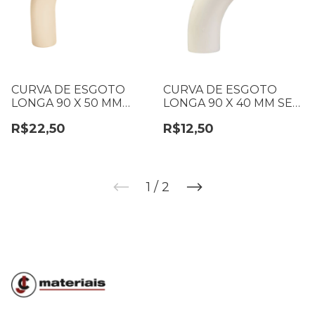
CURVA DE ESGOTO
CURVA DE ESGOTO
LONGA 90 X 50 MM
LONGA 90 X 40 MM SEM
COM ANEL DE
ANEL
R$22,50
R$12,50
VEDAÇÃO
1
/
2