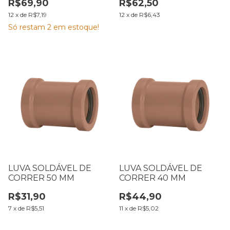
R$69,90
R$62,50
12
x
de
R$7,19
12
x
de
R$6,43
Só restam
2
em estoque!
LUVA SOLDÁVEL DE
LUVA SOLDÁVEL DE
CORRER 50 MM
CORRER 40 MM
R$31,90
R$44,90
7
x
de
R$5,51
11
x
de
R$5,02