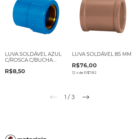
LUVA SOLDÁVEL AZUL
LUVA SOLDÁVEL 85 MM
C/ROSCA C/BUCHA
R$76,00
LATÃO 20 X 1/2
R$8,50
12
x
de
R$7,82
1
/
3