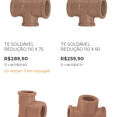
TE SOLDÁVEL
TE SOLDÁVEL
REDUÇÃO 110 X 75
REDUÇÃO 110 X 60
R$289,90
R$259,90
12
x
de
R$29,82
12
x
de
R$26,74
Só restam
3
em estoque!