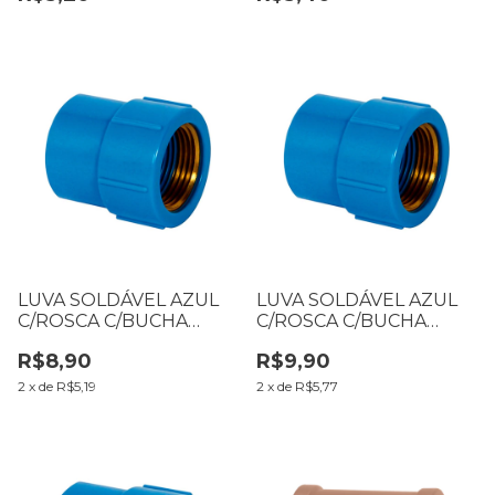
LUVA SOLDÁVEL AZUL
LUVA SOLDÁVEL AZUL
C/ROSCA C/BUCHA
C/ROSCA C/BUCHA
LATÃO C/REDUÇÃO 25 X
LATÃO 25 X 3/4
R$8,90
R$9,90
1/2
2
x
de
R$5,19
2
x
de
R$5,77