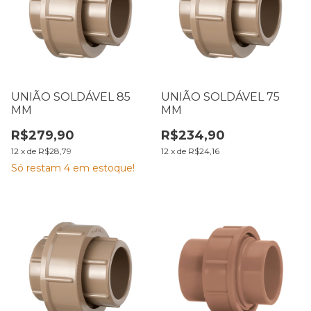
UNIÃO SOLDÁVEL 85
UNIÃO SOLDÁVEL 75
MM
MM
R$279,90
R$234,90
12
x
de
R$28,79
12
x
de
R$24,16
Só restam
4
em estoque!