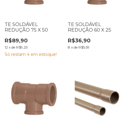
TE SOLDÁVEL
TE SOLDÁVEL
REDUÇÃO 75 X 50
REDUÇÃO 60 X 25
R$89,90
R$36,90
12
x
de
R$9,25
8
x
de
R$5,59
Só restam
4
em estoque!