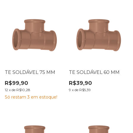
TE SOLDÁVEL 75 MM
TE SOLDÁVEL 60 MM
R$99,90
R$39,90
12
x
de
R$10,28
9
x
de
R$5,39
Só restam
3
em estoque!