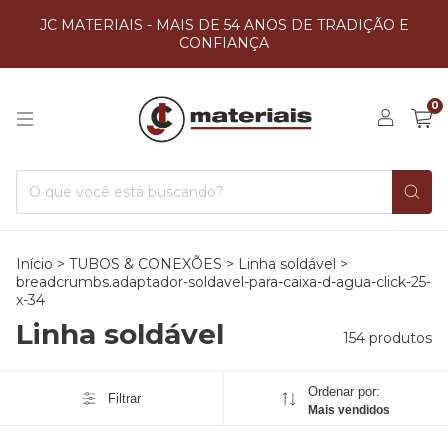
JC MATERIAIS - MAIS DE 54 ANOS DE TRADIÇÃO E
CONFIANÇA
0
Início
>
TUBOS & CONEXÕES
>
Linha soldável
>
breadcrumbs.adaptador-soldavel-para-caixa-d-agua-click-25-
x-34
Linha soldável
154 produtos
Ordenar por:
Filtrar
Mais vendidos