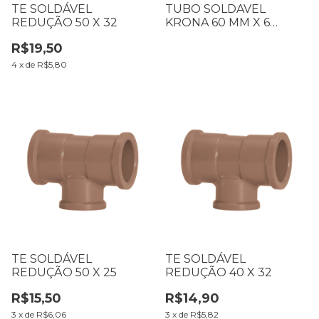
TE SOLDÁVEL
TUBO SOLDAVEL
REDUÇÃO 50 X 32
KRONA 60 MM X 6
METROS
R$19,50
4
x
de
R$5,80
TE SOLDÁVEL
TE SOLDÁVEL
REDUÇÃO 50 X 25
REDUÇÃO 40 X 32
R$15,50
R$14,90
3
x
de
R$6,06
3
x
de
R$5,82