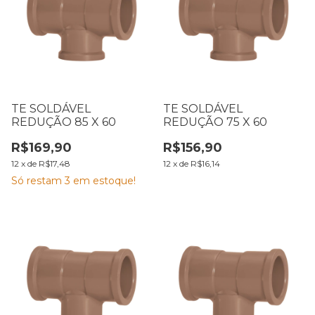
TE SOLDÁVEL
TE SOLDÁVEL
REDUÇÃO 85 X 60
REDUÇÃO 75 X 60
R$169,90
R$156,90
12
x
de
R$17,48
12
x
de
R$16,14
Só restam
3
em estoque!