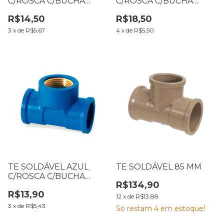
C/ROSCA C/BUCHA
C/ROSCA C/BUCHA
LATÃO C/REDUÇÃO 25 X
LATÃO 25 X 3/4
R$14,50
R$18,50
1/2
3
x
de
R$5,67
4
x
de
R$5,50
TE SOLDÁVEL AZUL
TE SOLDÁVEL 85 MM
C/ROSCA C/BUCHA
R$134,90
LATÃO 20 X 1/2
R$13,90
12
x
de
R$13,88
3
x
de
R$5,43
Só restam
4
em estoque!