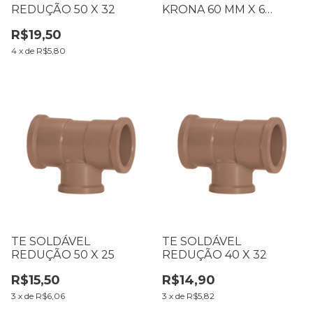
REDUÇÃO 50 X 32
KRONA 60 MM X 6
METROS
R$19,50
4
x
de
R$5,80
TE SOLDÁVEL
TE SOLDÁVEL
REDUÇÃO 50 X 25
REDUÇÃO 40 X 32
R$15,50
R$14,90
3
x
de
R$6,06
3
x
de
R$5,82