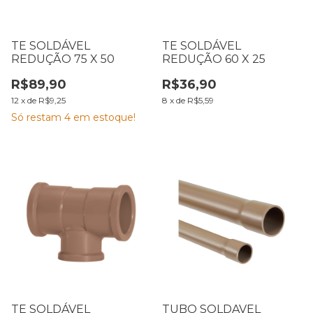
TE SOLDÁVEL
TE SOLDÁVEL
REDUÇÃO 75 X 50
REDUÇÃO 60 X 25
R$89,90
R$36,90
12
x
de
R$9,25
8
x
de
R$5,59
Só restam
4
em estoque!
TE SOLDÁVEL
TUBO SOLDAVEL