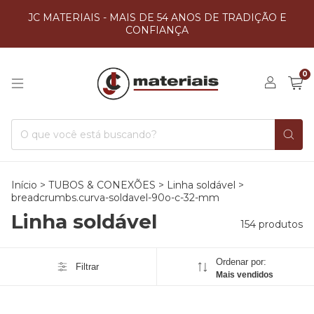
JC MATERIAIS - MAIS DE 54 ANOS DE TRADIÇÃO E
CONFIANÇA
0
Início
>
TUBOS & CONEXÕES
>
Linha soldável
>
breadcrumbs.curva-soldavel-90o-c-32-mm
Linha soldável
154 produtos
Ordenar por:
Filtrar
Mais vendidos