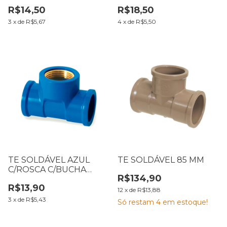
LATÃO C/REDUÇÃO 25 X
LATÃO 25 X 3/4
R$14,50
R$18,50
1/2
3
x
de
R$5,67
4
x
de
R$5,50
TE SOLDÁVEL AZUL
TE SOLDÁVEL 85 MM
C/ROSCA C/BUCHA
R$134,90
LATÃO 20 X 1/2
R$13,90
12
x
de
R$13,88
3
x
de
R$5,43
Só restam
4
em estoque!