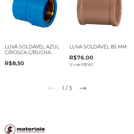
LUVA SOLDÁVEL AZUL
LUVA SOLDÁVEL 85 MM
C/ROSCA C/BUCHA
R$76,00
LATÃO 20 X 1/2
R$8,50
12
x
de
R$7,82
1
/
3