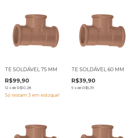
TE SOLDÁVEL 75 MM
TE SOLDÁVEL 60 MM
R$99,90
R$39,90
12
x
de
R$10,28
9
x
de
R$5,39
Só restam
3
em estoque!