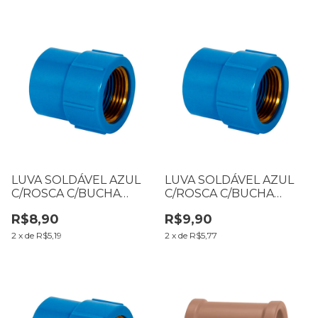
LUVA SOLDÁVEL AZUL
LUVA SOLDÁVEL AZUL
C/ROSCA C/BUCHA
C/ROSCA C/BUCHA
LATÃO C/REDUÇÃO 25 X
LATÃO 25 X 3/4
R$8,90
R$9,90
1/2
2
x
de
R$5,19
2
x
de
R$5,77