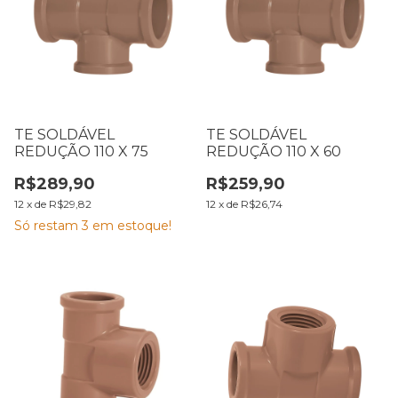
TE SOLDÁVEL
TE SOLDÁVEL
REDUÇÃO 110 X 75
REDUÇÃO 110 X 60
R$289,90
R$259,90
12
x
de
R$29,82
12
x
de
R$26,74
Só restam
3
em estoque!