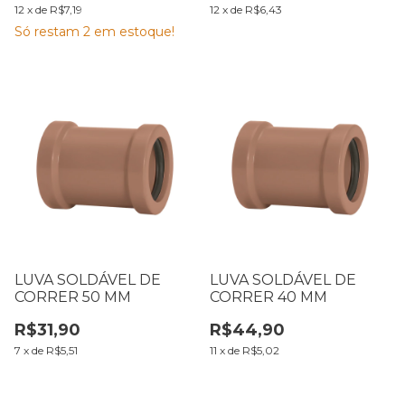
12
x
de
R$7,19
12
x
de
R$6,43
Só restam
2
em estoque!
LUVA SOLDÁVEL DE
LUVA SOLDÁVEL DE
CORRER 50 MM
CORRER 40 MM
R$31,90
R$44,90
7
x
de
R$5,51
11
x
de
R$5,02