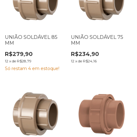
UNIÃO SOLDÁVEL 85
UNIÃO SOLDÁVEL 75
MM
MM
R$279,90
R$234,90
12
x
de
R$28,79
12
x
de
R$24,16
Só restam
4
em estoque!