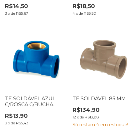
LATÃO C/REDUÇÃO 25 X
LATÃO 25 X 3/4
R$14,50
R$18,50
1/2
3
x
de
R$5,67
4
x
de
R$5,50
TE SOLDÁVEL AZUL
TE SOLDÁVEL 85 MM
C/ROSCA C/BUCHA
R$134,90
LATÃO 20 X 1/2
R$13,90
12
x
de
R$13,88
3
x
de
R$5,43
Só restam
4
em estoque!