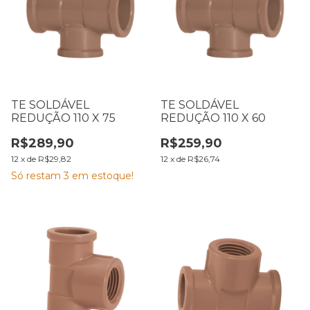
TE SOLDÁVEL
TE SOLDÁVEL
REDUÇÃO 110 X 75
REDUÇÃO 110 X 60
R$289,90
R$259,90
12
x
de
R$29,82
12
x
de
R$26,74
Só restam
3
em estoque!