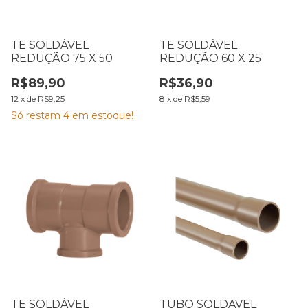
TE SOLDÁVEL
TE SOLDÁVEL
REDUÇÃO 75 X 50
REDUÇÃO 60 X 25
R$89,90
R$36,90
12
x
de
R$9,25
8
x
de
R$5,59
Só restam
4
em estoque!
TE SOLDÁVEL
TUBO SOLDAVEL