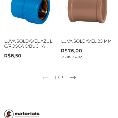
LUVA SOLDÁVEL AZUL
LUVA SOLDÁVEL 85 MM
C/ROSCA C/BUCHA
R$76,00
LATÃO 20 X 1/2
R$8,50
12
x
de
R$7,82
1
/
3