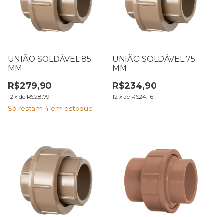
UNIÃO SOLDÁVEL 85
UNIÃO SOLDÁVEL 75
MM
MM
R$279,90
R$234,90
12
x
de
R$28,79
12
x
de
R$24,16
Só restam
4
em estoque!