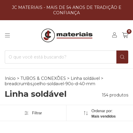
JC MATERIAIS - MAIS DE 54 ANOS DE TRADIÇÃO E
CONFIANÇA
0
Início
>
TUBOS & CONEXÕES
>
Linha soldável
>
breadcrumbs.joelho-soldavel-90o-d-40-mm
Linha soldável
154 produtos
Ordenar por:
Filtrar
Mais vendidos