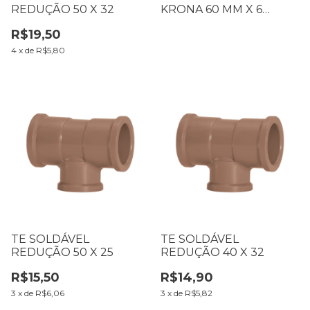
REDUÇÃO 50 X 32
KRONA 60 MM X 6
METROS
R$19,50
4
x
de
R$5,80
TE SOLDÁVEL
TE SOLDÁVEL
REDUÇÃO 50 X 25
REDUÇÃO 40 X 32
R$15,50
R$14,90
3
x
de
R$6,06
3
x
de
R$5,82