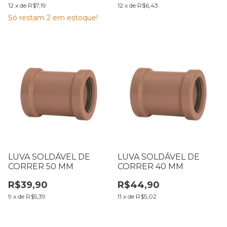
12
x
de
R$7,19
12
x
de
R$6,43
Só restam
2
em estoque!
LUVA SOLDÁVEL DE
LUVA SOLDÁVEL DE
CORRER 50 MM
CORRER 40 MM
R$39,90
R$44,90
9
x
de
R$5,39
11
x
de
R$5,02