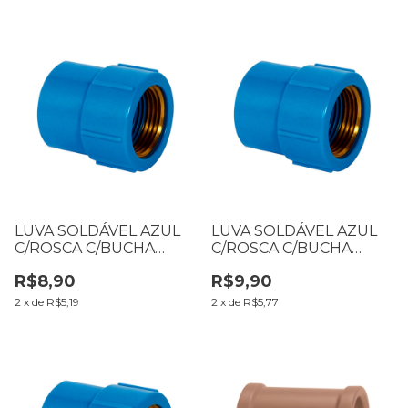
LUVA SOLDÁVEL AZUL
LUVA SOLDÁVEL AZUL
C/ROSCA C/BUCHA
C/ROSCA C/BUCHA
LATÃO C/REDUÇÃO 25 X
LATÃO 25 X 3/4
R$8,90
R$9,90
1/2
2
x
de
R$5,19
2
x
de
R$5,77