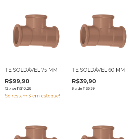
TE SOLDÁVEL 75 MM
TE SOLDÁVEL 60 MM
R$99,90
R$39,90
12
x
de
R$10,28
9
x
de
R$5,39
Só restam
3
em estoque!