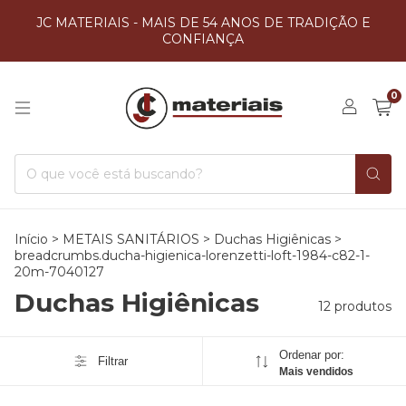
JC MATERIAIS - MAIS DE 54 ANOS DE TRADIÇÃO E
CONFIANÇA
0
Início
>
METAIS SANITÁRIOS
>
Duchas Higiênicas
>
breadcrumbs.ducha-higienica-lorenzetti-loft-1984-c82-1-
20m-7040127
Duchas Higiênicas
12 produtos
Ordenar por:
Filtrar
Mais vendidos