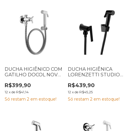
DUCHA HIGIÊNICO COM
DUCHA HIGIÊNICA
GATILHO DOCOL NOVA
LORENZETTI STUDIO
TRIO CROMADA
1984 B27 1,20M 7048652
R$399,90
R$439,90
12
x
de
R$41,14
12
x
de
R$45,25
Só restam
2
em estoque!
Só restam
2
em estoque!