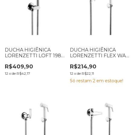
DUCHA HIGIÊNICA
DUCHA HIGIÊNICA
LORENZETTI LOFT 1984
LORENZETTI FLEX WAY
C82 1,20M 7040127
1984 C30 1,20M 7040121
R$409,90
R$214,90
12
x
de
R$42,17
12
x
de
R$22,11
Só restam
2
em estoque!