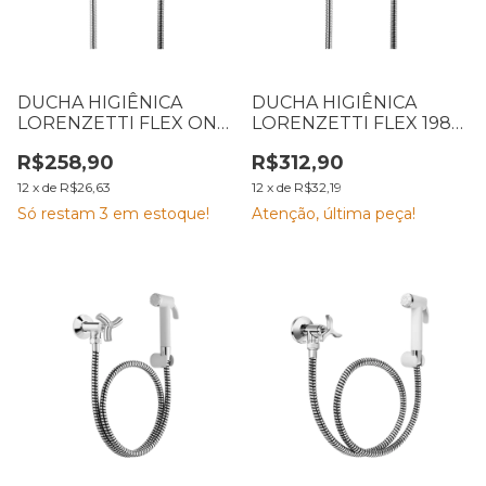
DUCHA HIGIÊNICA
DUCHA HIGIÊNICA
LORENZETTI FLEX ONE
LORENZETTI FLEX 1984
1984 C29 1,20M 7040103
C32 1,20M 7040125
R$258,90
R$312,90
12
x
de
R$26,63
12
x
de
R$32,19
Só restam
3
em estoque!
Atenção, última peça!