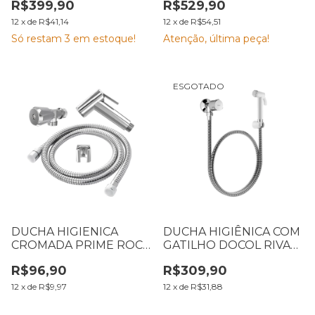
R$399,90
R$529,90
12
x
de
R$41,14
12
x
de
R$54,51
Só restam
3
em estoque!
Atenção, última peça!
ESGOTADO
DUCHA HIGIENICA
DUCHA HIGIÊNICA COM
CROMADA PRIME ROCO
GATILHO DOCOL RIVA
3017
CROMADA
R$96,90
R$309,90
12
x
de
R$9,97
12
x
de
R$31,88